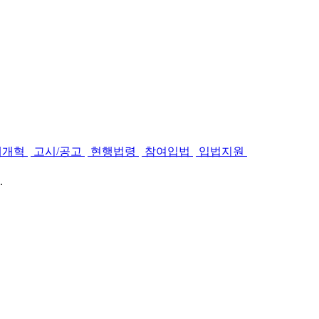
제개혁
고시/공고
현행법령
참여입법
입법지원
.