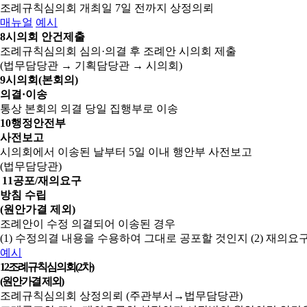
조례규칙심의회 개최일 7일 전까지 상정의뢰
매뉴얼
예시
8
시의회 안건제출
조례규칙심의회 심의·의결 후 조례안 시의회 제출
(법무담당관 → 기획담당관 → 시의회)
9
시의회(본회의)
의결·이송
통상 본회의 의결 당일 집행부로 이송
10
행정안전부
사전보고
시의회에서 이송된 날부터 5일 이내 행안부 사전보고
(법무담당관)
11
공포/재의요구
방침 수립
(원안가결 제외)
조례안이 수정 의결되어 이송된 경우
(1) 수정의결 내용을 수용하여 그대로 공포할 것인지
(2) 재의
예시
12
조례규칙심의회(2차)
(원안가결 제외)
조례규칙심의회 상정의뢰 (주관부서→법무담당관)