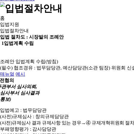
홈
입법지원
입법절차안내
입법 절차도 :
시장발의 조례안
1
입법계획 수립
조례안 입법계획 수립(방침)
(필수) 협조경유 : 법무담당관, 예산담당관(소관 팀장)
위원회 신
매뉴얼
예시
전협의
주관부서 심사의뢰,
심사부서 심사결과
통보)
입법예고 : 법무담당관
(사전)규제심사 : 창의규제담당관
(사전)규제심사 결과 규제사항 있는 경우→④ 규제개혁위원회 절차
부패영향평가 : 감사담당관