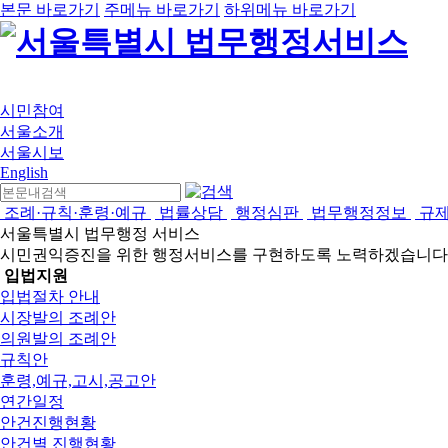
본문 바로가기
주메뉴 바로가기
하위메뉴 바로가기
시민참여
서울소개
서울시보
English
조례·규칙·훈령·예규
법률상담
행정심판
법무행정정보
규
서울특별시 법무행정 서비스
시민권익증진을 위한 행정서비스를 구현하도록 노력하겠습니다
입법지원
입법절차 안내
시장발의 조례안
의원발의 조례안
규칙안
훈령,예규,고시,공고안
연간일정
안건진행현황
안건별 진행현황