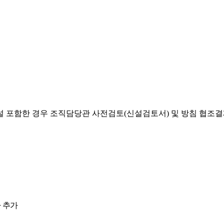
설 포함한 경우 조직담당관 사전검토(신설검토서) 및 방침 협조
 추가