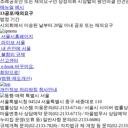
조례공포안 또는 재의요구안 상정의뢰
시장발의 원안의결 안건
매뉴얼
예시
13
공포/재의요구
법정 기간
시의회에서 이송된 날부터 20일 이내 공포 또는 재의요구
서울시홈페이지
라이브 서울
내 손안에 서울
불합리 규제
신고센터
e-book 바꾸어요.
희망으로!
(법령·제도개선)
개인정보 처리방침
청사안내
서울특별시청 04524 서울특별시 중구 세종대로 110
법률상담 시스템 이용문의(02-2133-6714) /
서울시 사이버 법률상담 신
마을변호사 상담예약 문의(02-2133-6715) /
마을법무사 상담예약 문의(
누리집 운영(오류 등) 일반사항 문의(02-2133-6686)
규제개혁 문의(02-2133-7828) /
자치법규 제·개정 등 문의(02-2133-6