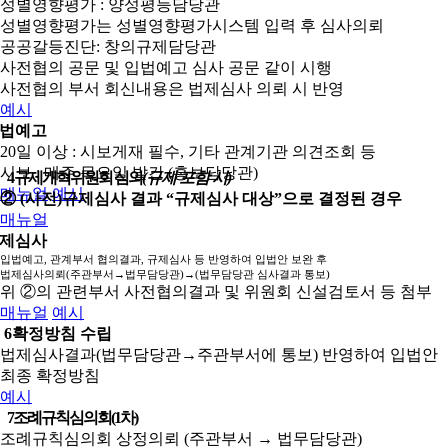
성별영향평가 : 양성평등담당관
성별영향평가는 성별영향평가시스템 입력 후 심사의뢰
공공갈등진단: 창의규제담당관
사전협의 공문 및 입법예고 심사 공문 같이 시행
사전협의 부서 회신내용은 법제심사 의뢰 시 반영
예시
법예고
20일 이상 : 시보게재 필수, 기타 관계기관 의견조회 등
시보 : 매주 목요일 발간 (홍보담당관)
4
규제개혁위원회 심의
(규제 포함 시)
매뉴얼
예시
② (사전)규제심사 결과 “규제심사 대상”으로 결정된 경우
매뉴얼
제심사
입법예고, 관계부서 협의결과, 규제심사 등 반영하여 입법안 보완 후
법제심사의뢰(주관부서→법무담당관)→(법무담당관 심사결과 통보)
위 ②의 관련부서 사전협의결과 및 위원회 신설검토서 등 첨부
매뉴얼
예시
6
확정방침 수립
법제심사결과(법무담당관→주관부서에 통보) 반영하여 입법안
최종 확정방침
예시
7
조례규칙심의회(1차)
조례규칙심의회 상정의뢰 (주관부서 → 법무담당관)