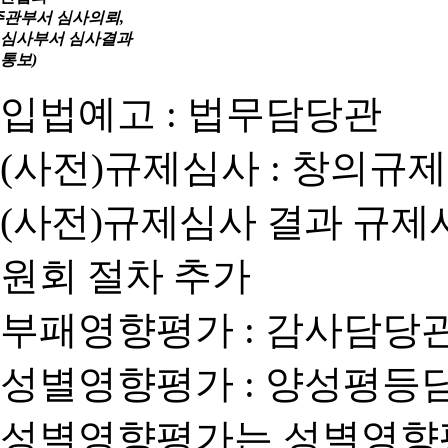
주관부서 심사의뢰,
심사부서 심사결과
통보)
입법예고 : 법무담당관
(사전)규제심사 : 창의규
(사전)규제심사 결과 규제
원회 절차 추가
부패영향평가 : 감사담당
성별영향평가 : 양성평등
성별영향평가는 성별영향