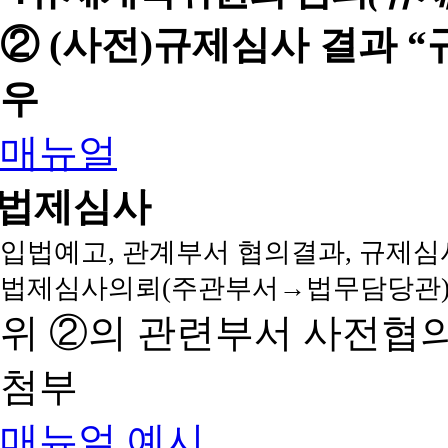
② (사전)규제심사 결과 
우
매뉴얼
법제심사
입법예고, 관계부서 협의결과, 규제심
법제심사의뢰(주관부서→법무담당관)
위 ②의 관련부서 사전협
첨부
매뉴얼
예시