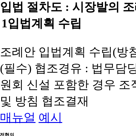
입법 절차도 :
시장발의 
1
입법계획 수립
조례안 입법계획 수립(방침
(필수) 협조경유 : 법무담
원회 신설 포함한 경우 
및 방침 협조결재
매뉴얼
예시
전협의