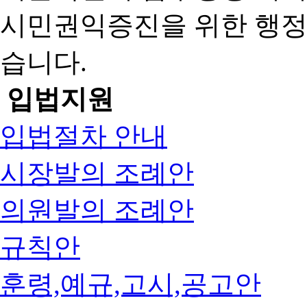
시민권익증진을 위한 행
습니다.
입법지원
입법절차 안내
시장발의 조례안
의원발의 조례안
규칙안
훈령,예규,고시,공고안