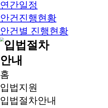
연간일정
안건진행현황
안건별 진행현황
홈
입법지원
입법절차안내