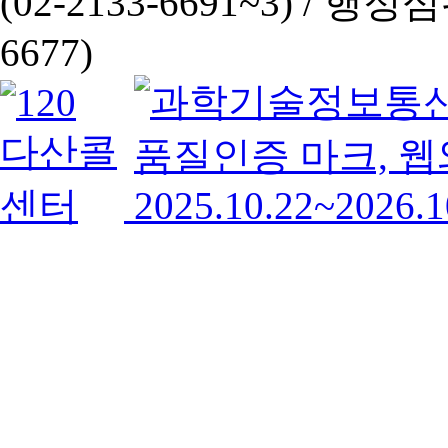
(02-2133-6691~3) /
행정심판 
6677)