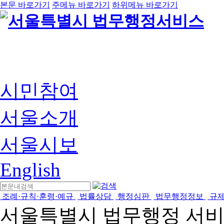
본문 바로가기
주메뉴 바로가기
하위메뉴 바로가기
시민참여
서울소개
서울시보
English
조례·규칙·훈령·예규
법률상담
행정심판
법무행정정보
규
서울특별시 법무행정 서