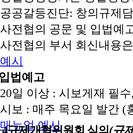
공공갈등진단: 창의규제
사전협의 공문 및 입법예고
사전협의 부서 회신내용은
예시
입법예고
20일 이상 : 시보게재 필
시보 : 매주 목요일 발간 
매뉴얼
예시
4
규제개혁위원회 심의
(규제