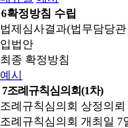
6
확정방침 수립
법제심사결과(법무담당관
입법안
최종 확정방침
예시
7
조례규칙심의회(1차)
조례규칙심의회 상정의뢰 
조례규칙심의회 개최일 7