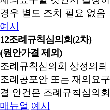
경우 별도 조치 필요 없음
예시
12
조례규칙심의회(2차)
(원안가결 제외)
조례규칙심의회 상정의뢰
조례공포안 또는 재의요구
결 안건은 조례규칙심의회
매뉴얼
예시