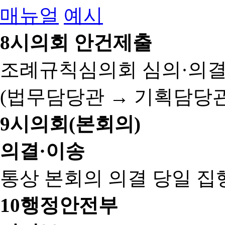
매뉴얼
예시
8
시의회 안건제출
조례규칙심의회 심의·의결
(법무담당관 → 기획담당관
9
시의회(본회의)
의결·이송
통상 본회의 의결 당일 집
10
행정안전부