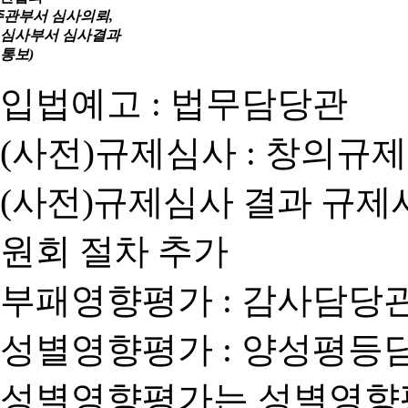
주관부서 심사의뢰,
심사부서 심사결과
통보)
입법예고 : 법무담당관
(사전)규제심사 : 창의규
(사전)규제심사 결과 규제
원회 절차 추가
부패영향평가 : 감사담당
성별영향평가 : 양성평등
성별영향평가는 성별영향