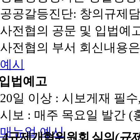
공공갈등진단: 창의규제
사전협의 공문 및 입법예고
사전협의 부서 회신내용은
예시
입법예고
20일 이상 : 시보게재 필
시보 : 매주 목요일 발간 
매뉴얼
예시
4
규제개혁위원회 심의
(규제