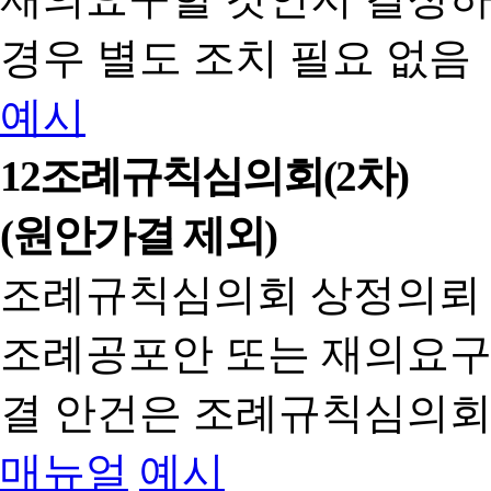
경우 별도 조치 필요 없음
예시
12
조례규칙심의회(2차)
(원안가결 제외)
조례규칙심의회 상정의뢰
조례공포안 또는 재의요구
결 안건은 조례규칙심의회
매뉴얼
예시