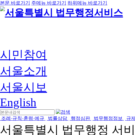
본문 바로가기
주메뉴 바로가기
하위메뉴 바로가기
시민참여
서울소개
서울시보
English
조례·규칙·훈령·예규
법률상담
행정심판
법무행정정보
규
서울특별시 법무행정 서