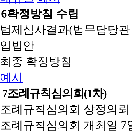
6
확정방침 수립
법제심사결과(법무담당관
입법안
최종 확정방침
예시
7
조례규칙심의회(1차)
조례규칙심의회 상정의뢰 
조례규칙심의회 개최일 7