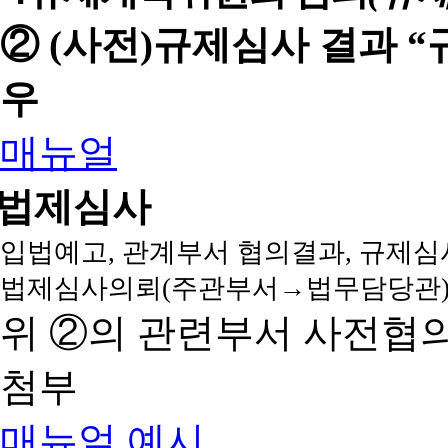
② (사전)규제심사 결과 
우
매뉴얼
법제심사
입법예고, 관계부서 협의결과, 규제심
법제심사의뢰(주관부서→법무담당관)
위 ②의 관련부서 사전협
첨부
매뉴얼
예시