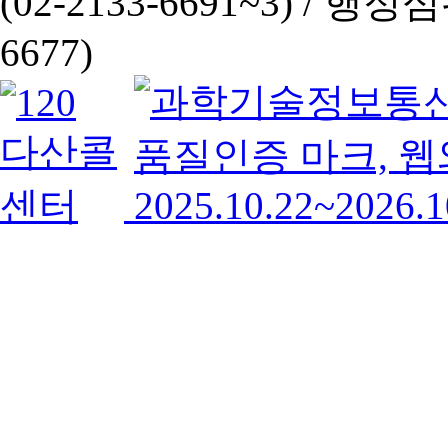
(02-2133-6691~3) /
행정심판 
6677)