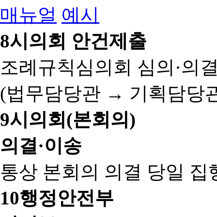
매뉴얼
예시
8
시의회 안건제출
조례규칙심의회 심의·의결
(법무담당관 → 기획담당관
9
시의회(본회의)
의결·이송
통상 본회의 의결 당일 집
10
행정안전부