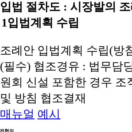
입법 절차도 :
시장발의 
1
입법계획 수립
조례안 입법계획 수립(방침
(필수) 협조경유 : 법무담
원회 신설 포함한 경우 
및 방침 협조결재
매뉴얼
예시
전협의