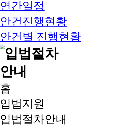
연간일정
안건진행현황
안건별 진행현황
홈
입법지원
입법절차안내