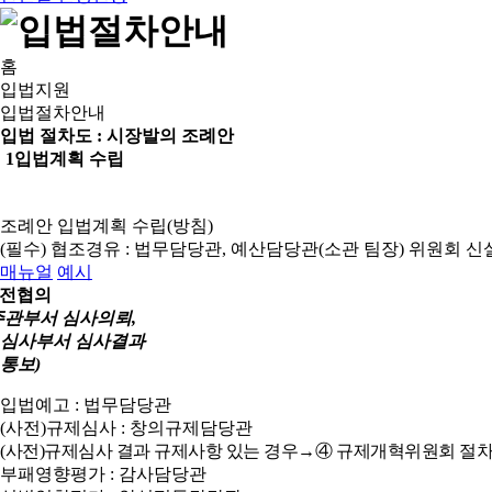
홈
입법지원
입법절차안내
입법 절차도 :
시장발의 조례안
1
입법계획 수립
조례안 입법계획 수립(방침)
(필수) 협조경유 : 법무담당관, 예산담당관(소관 팀장)
위원회 신
매뉴얼
예시
전협의
주관부서 심사의뢰,
심사부서 심사결과
통보)
입법예고 : 법무담당관
(사전)규제심사 : 창의규제담당관
(사전)규제심사 결과 규제사항 있는 경우→④ 규제개혁위원회 절차
부패영향평가 : 감사담당관