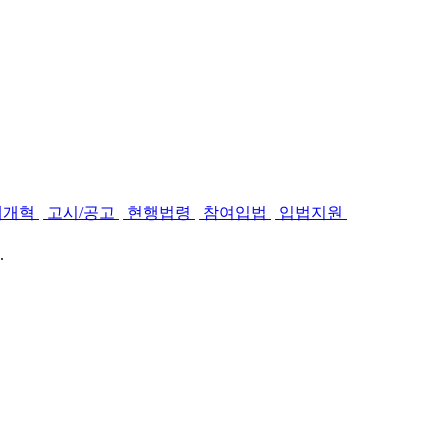
제개혁
고시/공고
현행법령
참여입법
입법지원
.