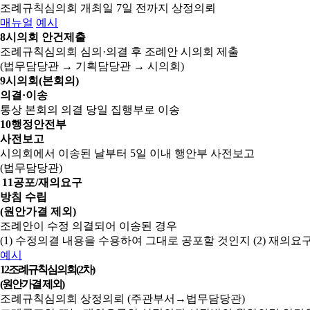
조례규칙심의회 개최일 7일 전까지 상정의뢰
매뉴얼
예시
8
시의회 안건제출
조례규칙심의회 심의·의결 후 조례안 시의회 제출
(법무담당관 → 기획담당관 → 시의회)
9
시의회(본회의)
의결·이송
통상 본회의 의결 당일 집행부로 이송
10
행정안전부
사전보고
시의회에서 이송된 날부터 5일 이내 행안부 사전보고
(법무담당관)
11
공포/재의요구
방침 수립
(원안가결 제외)
조례안이 수정 의결되어 이송된 경우
(1) 수정의결 내용을 수용하여 그대로 공포할 것인지
(2) 재의
예시
12
조례규칙심의회(2차)
(원안가결 제외)
조례규칙심의회 상정의뢰 (주관부서→법무담당관)