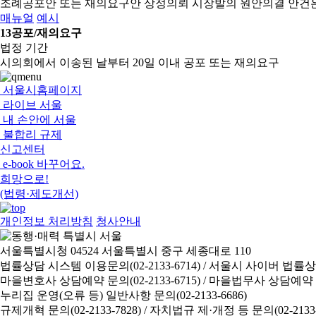
조례공포안 또는 재의요구안 상정의뢰
시장발의 원안의결 안건
매뉴얼
예시
13
공포/재의요구
법정 기간
시의회에서 이송된 날부터 20일 이내 공포 또는 재의요구
서울시홈페이지
라이브 서울
내 손안에 서울
불합리 규제
신고센터
e-book 바꾸어요.
희망으로!
(법령·제도개선)
개인정보 처리방침
청사안내
서울특별시청 04524 서울특별시 중구 세종대로 110
법률상담 시스템 이용문의(02-2133-6714) /
서울시 사이버 법률상담 신
마을변호사 상담예약 문의(02-2133-6715) /
마을법무사 상담예약 문의(
누리집 운영(오류 등) 일반사항 문의(02-2133-6686)
규제개혁 문의(02-2133-7828) /
자치법규 제·개정 등 문의(02-2133-6