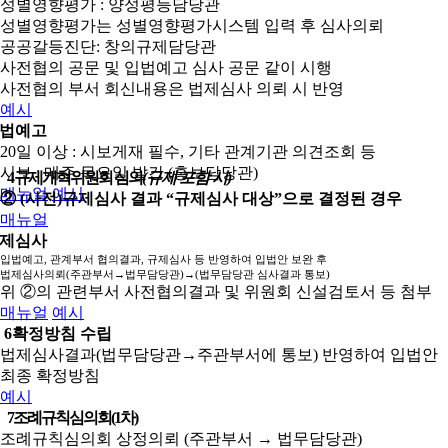
성별영향평가 : 양성평등담당관
성별영향평가는 성별영향평가시스템 입력 후 심사의뢰
공공갈등진단: 창의규제담당관
사전협의 공문 및 입법예고 심사 공문 같이 시행
사전협의 부서 회신내용은 법제심사 의뢰 시 반영
예시
법예고
20일 이상 : 시보게재 필수, 기타 관계기관 의견조회 등
시보 : 매주 목요일 발간 (홍보담당관)
4
규제개혁위원회 심의
(규제 포함 시)
매뉴얼
예시
② (사전)규제심사 결과 “규제심사 대상”으로 결정된 경우
매뉴얼
제심사
입법예고, 관계부서 협의결과, 규제심사 등 반영하여 입법안 보완 후
법제심사의뢰(주관부서→법무담당관)→(법무담당관 심사결과 통보)
위 ②의 관련부서 사전협의결과 및 위원회 신설검토서 등 첨부
매뉴얼
예시
6
확정방침 수립
법제심사결과(법무담당관→주관부서에 통보) 반영하여 입법안
최종 확정방침
예시
7
조례규칙심의회(1차)
조례규칙심의회 상정의뢰 (주관부서 → 법무담당관)