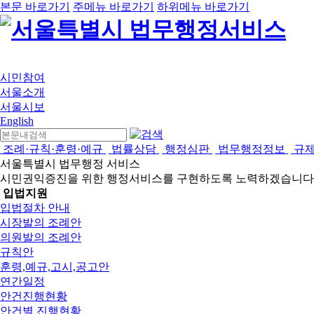
본문 바로가기
주메뉴 바로가기
하위메뉴 바로가기
시민참여
서울소개
서울시보
English
조례·규칙·훈령·예규
법률상담
행정심판
법무행정정보
규
서울특별시 법무행정 서비스
시민권익증진을 위한 행정서비스를 구현하도록 노력하겠습니다
입법지원
입법절차 안내
시장발의 조례안
의원발의 조례안
규칙안
훈령,예규,고시,공고안
연간일정
안건진행현황
안건별 진행현황