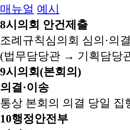
매뉴얼
예시
8
시의회 안건제출
조례규칙심의회 심의·의결
(법무담당관 → 기획담당관
9
시의회(본회의)
의결·이송
통상 본회의 의결 당일 집
10
행정안전부