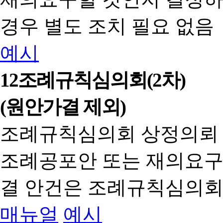
경우 별도 조치 필요 없음
예시
12
조례규칙심의회(2차)
(원안가결 제외)
조례규칙심의회 상정의뢰
조례공포안 또는 재의요구
결 안건은 조례규칙심의회
매뉴얼
예시