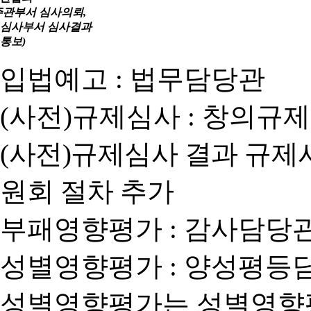
주관부서 심사의뢰,
심사부서 심사결과
통보)
입법예고 : 법무담당관
(사전)규제심사 : 창의규
(사전)규제심사 결과 규제
원회 절차 추가
부패영향평가 : 감사담당
성별영향평가 : 양성평등
성별영향평가는 성별영향