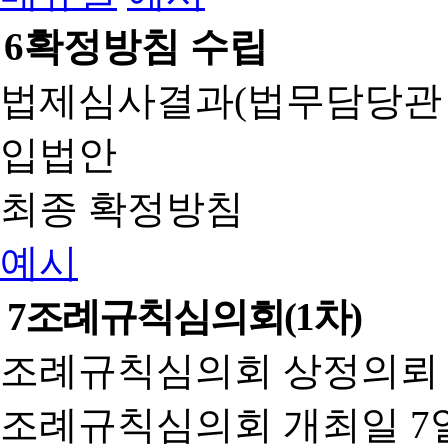
6
확정방침 수립
법제심사결과(법무담당관
입법안
최종 확정방침
예시
7
조례규칙심의회(1차)
조례규칙심의회 상정의뢰 
조례규칙심의회 개최일 7