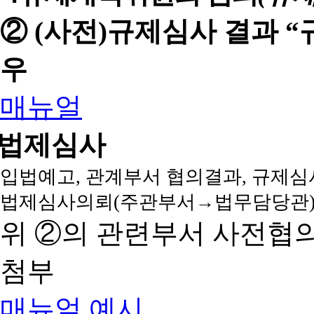
② (사전)규제심사 결과 
우
매뉴얼
법제심사
입법예고, 관계부서 협의결과, 규제심
법제심사의뢰(주관부서→법무담당관)
위 ②의 관련부서 사전협
첨부
매뉴얼
예시