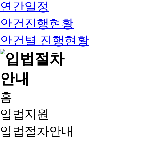
연간일정
안건진행현황
안건별 진행현황
홈
입법지원
입법절차안내