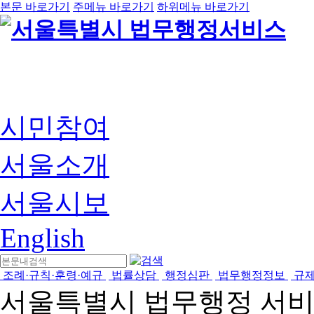
본문 바로가기
주메뉴 바로가기
하위메뉴 바로가기
시민참여
서울소개
서울시보
English
조례·규칙·훈령·예규
법률상담
행정심판
법무행정정보
규
서울특별시 법무행정 서