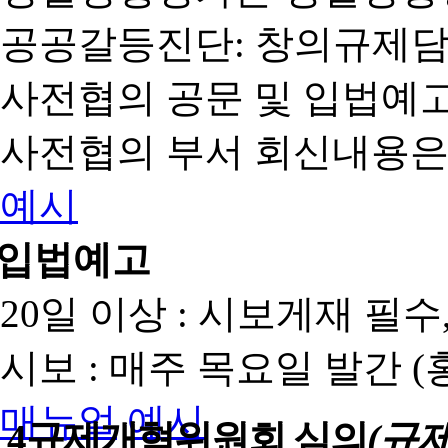
공공갈등진단: 창의규제
사전협의 공문 및 입법예고
사전협의 부서 회신내용은
예시
입법예고
20일 이상 : 시보게재 필
시보 : 매주 목요일 발간 
매뉴얼
예시
4
규제개혁위원회 심의
(규제