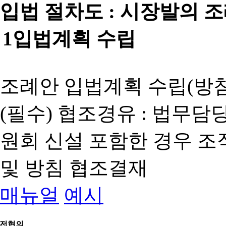
입법 절차도 :
시장발의 
1
입법계획 수립
조례안 입법계획 수립(방침
(필수) 협조경유 : 법무담
원회 신설 포함한 경우 
및 방침 협조결재
매뉴얼
예시
전협의