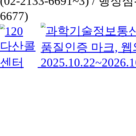
(02-2133-6691~3) /
행정심판 
6677)