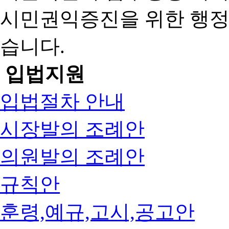
시민권익증진을 위한 행
습니다.
입법지원
입법절차 안내
시장발의 조례안
의원발의 조례안
규칙안
훈령,예규,고시,공고안