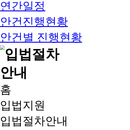
연간일정
안건진행현황
안건별 진행현황
홈
입법지원
입법절차안내