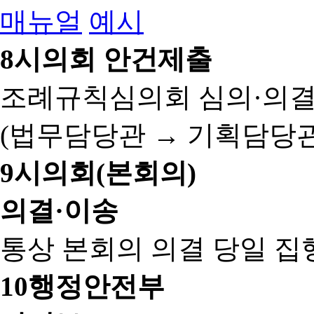
매뉴얼
예시
8
시의회 안건제출
조례규칙심의회 심의·의결
(법무담당관 → 기획담당관
9
시의회(본회의)
의결·이송
통상 본회의 의결 당일 집
10
행정안전부