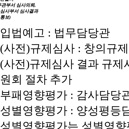
주관부서 심사의뢰,
심사부서 심사결과
통보)
입법예고 : 법무담당관
(사전)규제심사 : 창의규
(사전)규제심사 결과 규제
원회 절차 추가
부패영향평가 : 감사담당
성별영향평가 : 양성평등
성별영향평가는 성별영향