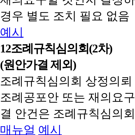
경우 별도 조치 필요 없음
예시
12
조례규칙심의회(2차)
(원안가결 제외)
조례규칙심의회 상정의뢰
조례공포안 또는 재의요구
결 안건은 조례규칙심의회
매뉴얼
예시