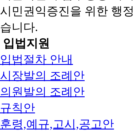
시민권익증진을 위한 행
습니다.
입법지원
입법절차 안내
시장발의 조례안
의원발의 조례안
규칙안
훈령,예규,고시,공고안