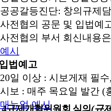
공공갈등진단: 창의규제
사전협의 공문 및 입법예고
사전협의 부서 회신내용은
예시
입법예고
20일 이상 : 시보게재 필
시보 : 매주 목요일 발간 
매뉴얼
예시
4
규제개혁위원회 심의
(규제