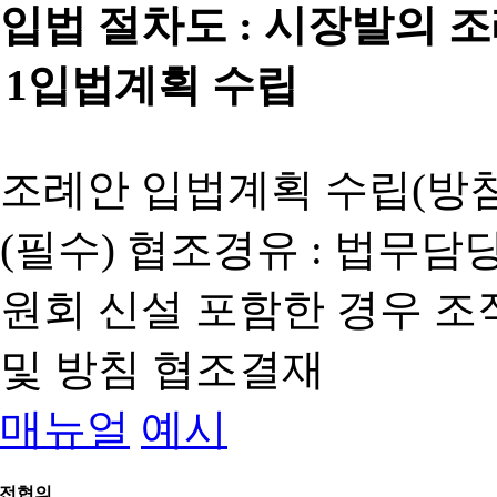
입법 절차도 :
시장발의 
1
입법계획 수립
조례안 입법계획 수립(방침
(필수) 협조경유 : 법무담
원회 신설 포함한 경우 
및 방침 협조결재
매뉴얼
예시
전협의