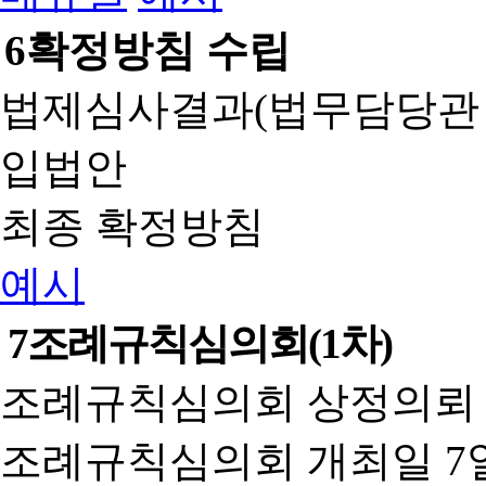
6
확정방침 수립
법제심사결과(법무담당관
입법안
최종 확정방침
예시
7
조례규칙심의회(1차)
조례규칙심의회 상정의뢰 
조례규칙심의회 개최일 7