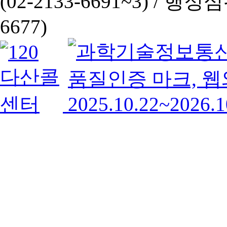
(02-2133-6691~3) /
행정심판 
6677)