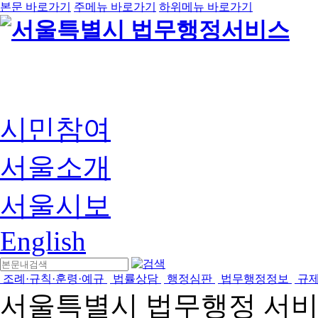
본문 바로가기
주메뉴 바로가기
하위메뉴 바로가기
시민참여
서울소개
서울시보
English
조례·규칙·훈령·예규
법률상담
행정심판
법무행정정보
규
서울특별시 법무행정 서