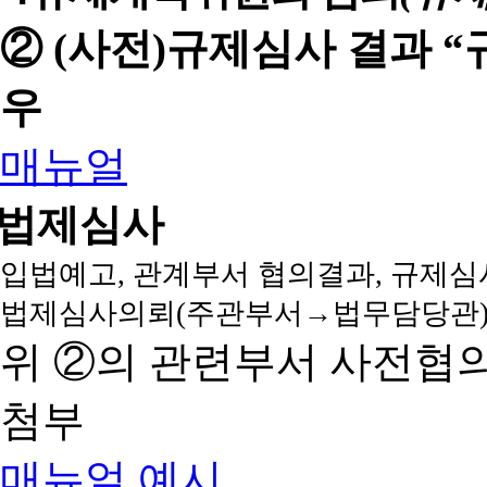
② (사전)규제심사 결과 
우
매뉴얼
법제심사
입법예고, 관계부서 협의결과, 규제심
법제심사의뢰(주관부서→법무담당관)
위 ②의 관련부서 사전협
첨부
매뉴얼
예시