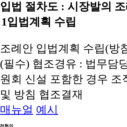
입법 절차도 :
시장발의 
1
입법계획 수립
조례안 입법계획 수립(방침
(필수) 협조경유 : 법무담
원회 신설 포함한 경우 
및 방침 협조결재
매뉴얼
예시
전협의