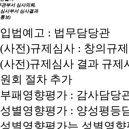
주관부서 심사의뢰,
심사부서 심사결과
통보)
입법예고 : 법무담당관
(사전)규제심사 : 창의규
(사전)규제심사 결과 규제
원회 절차 추가
부패영향평가 : 감사담당
성별영향평가 : 양성평등
성별영향평가는 성별영향