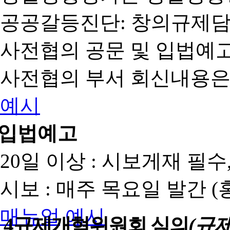
공공갈등진단: 창의규제
사전협의 공문 및 입법예고
사전협의 부서 회신내용은
예시
입법예고
20일 이상 : 시보게재 필
시보 : 매주 목요일 발간 
매뉴얼
예시
4
규제개혁위원회 심의
(규제