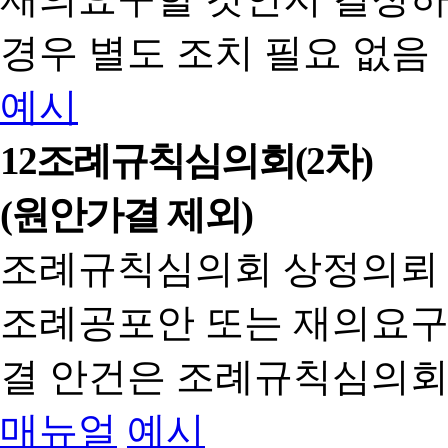
경우 별도 조치 필요 없음
예시
12
조례규칙심의회(2차)
(원안가결 제외)
조례규칙심의회 상정의뢰
조례공포안 또는 재의요구
결 안건은 조례규칙심의회
매뉴얼
예시