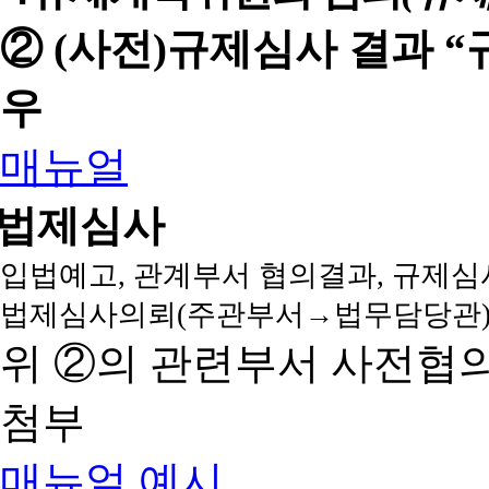
② (사전)규제심사 결과 
우
매뉴얼
법제심사
입법예고, 관계부서 협의결과, 규제심
법제심사의뢰(주관부서→법무담당관)
위 ②의 관련부서 사전협
첨부
매뉴얼
예시