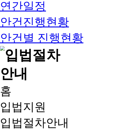
연간일정
안건진행현황
안건별 진행현황
홈
입법지원
입법절차안내