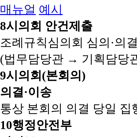
매뉴얼
예시
8
시의회 안건제출
조례규칙심의회 심의·의결
(법무담당관 → 기획담당관
9
시의회(본회의)
의결·이송
통상 본회의 의결 당일 집
10
행정안전부