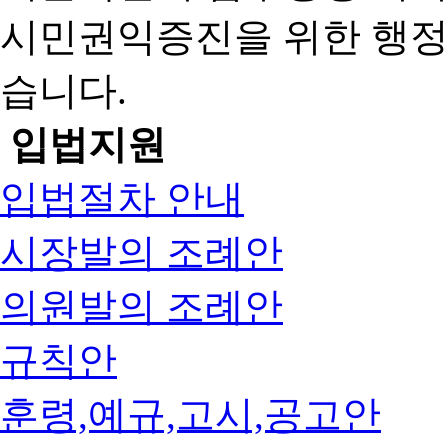
시민권익증진을 위한 행
습니다.
입법지원
입법절차 안내
시장발의 조례안
의원발의 조례안
규칙안
훈령,예규,고시,공고안