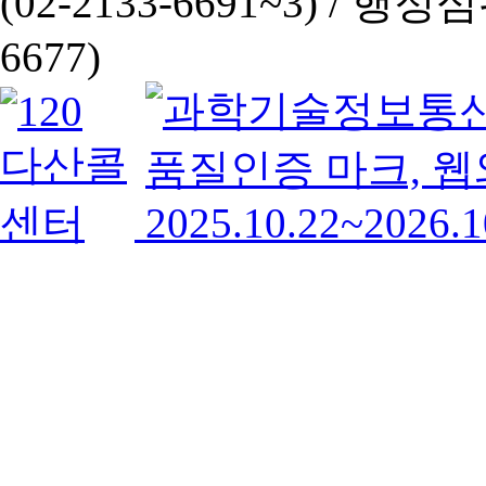
(02-2133-6691~3) /
행정심판 
6677)