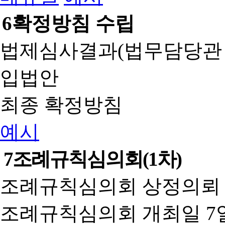
6
확정방침 수립
법제심사결과(법무담당관
입법안
최종 확정방침
예시
7
조례규칙심의회(1차)
조례규칙심의회 상정의뢰 
조례규칙심의회 개최일 7