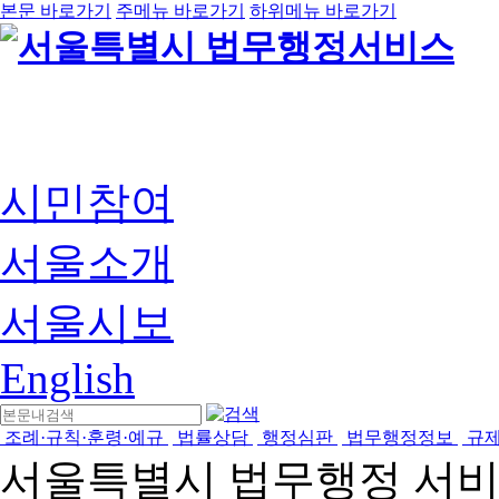
본문 바로가기
주메뉴 바로가기
하위메뉴 바로가기
시민참여
서울소개
서울시보
English
조례·규칙·훈령·예규
법률상담
행정심판
법무행정정보
규
서울특별시 법무행정 서