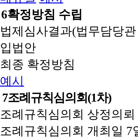
6
확정방침 수립
법제심사결과(법무담당관
입법안
최종 확정방침
예시
7
조례규칙심의회(1차)
조례규칙심의회 상정의뢰 
조례규칙심의회 개최일 7