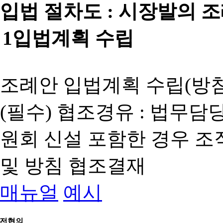
입법 절차도 :
시장발의 
1
입법계획 수립
조례안 입법계획 수립(방침
(필수) 협조경유 : 법무담
원회 신설 포함한 경우 
및 방침 협조결재
매뉴얼
예시
전협의