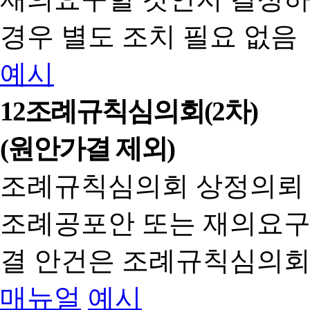
경우 별도 조치 필요 없음
예시
12
조례규칙심의회(2차)
(원안가결 제외)
조례규칙심의회 상정의뢰
조례공포안 또는 재의요구
결 안건은 조례규칙심의회
매뉴얼
예시