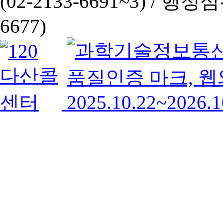
(02-2133-6691~3) /
행정심판 
6677)