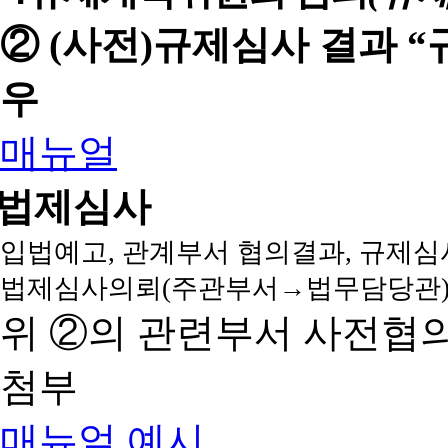
② (사전)규제심사 결과 
우
매뉴얼
법제심사
입법예고, 관계부서 협의결과, 규제심
법제심사의뢰(주관부서→법무담당관)
위 ②의 관련부서 사전협
첨부
매뉴얼
예시