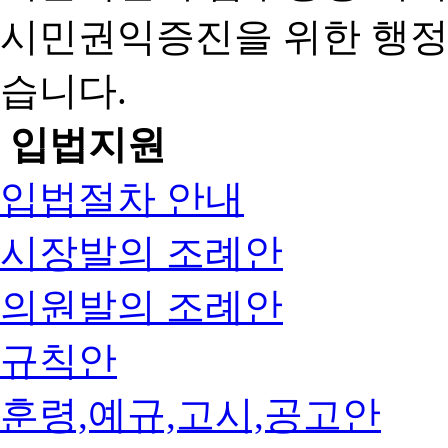
시민권익증진을 위한 행
습니다.
입법지원
입법절차 안내
시장발의 조례안
의원발의 조례안
규칙안
훈령,예규,고시,공고안