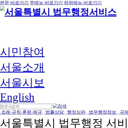
본문 바로가기
주메뉴 바로가기
하위메뉴 바로가기
시민참여
서울소개
서울시보
English
조례·규칙·훈령·예규
법률상담
행정심판
법무행정정보
규
서울특별시 법무행정 서