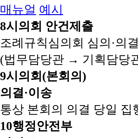
매뉴얼
예시
8
시의회 안건제출
조례규칙심의회 심의·의결
(법무담당관 → 기획담당관
9
시의회(본회의)
의결·이송
통상 본회의 의결 당일 집
10
행정안전부