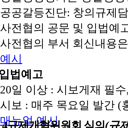
공공갈등진단: 창의규제
사전협의 공문 및 입법예고
사전협의 부서 회신내용은
예시
입법예고
20일 이상 : 시보게재 필
시보 : 매주 목요일 발간 
매뉴얼
예시
4
규제개혁위원회 심의
(규제