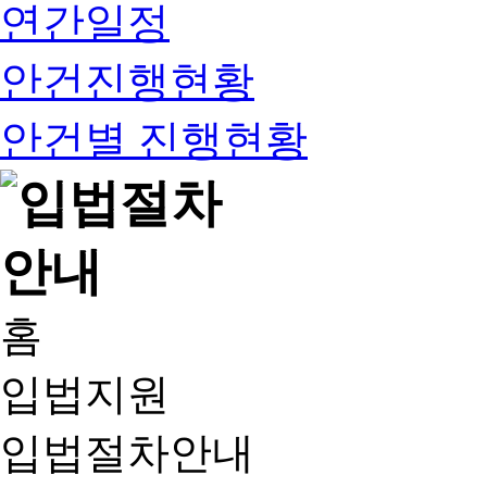
연간일정
안건진행현황
안건별 진행현황
홈
입법지원
입법절차안내