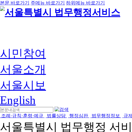
본문 바로가기
주메뉴 바로가기
하위메뉴 바로가기
시민참여
서울소개
서울시보
English
조례·규칙·훈령·예규
법률상담
행정심판
법무행정정보
규
서울특별시 법무행정 서