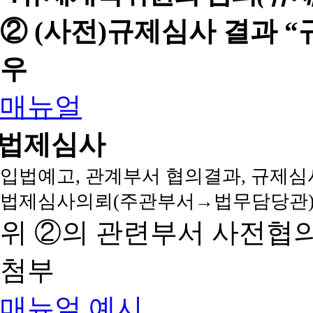
② (사전)규제심사 결과 
우
매뉴얼
법제심사
입법예고, 관계부서 협의결과, 규제심
법제심사의뢰(주관부서→법무담당관)
위 ②의 관련부서 사전협
첨부
매뉴얼
예시