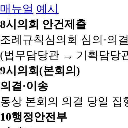
매뉴얼
예시
8
시의회 안건제출
조례규칙심의회 심의·의결
(법무담당관 → 기획담당관
9
시의회(본회의)
의결·이송
통상 본회의 의결 당일 집
10
행정안전부