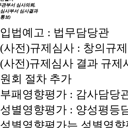
주관부서 심사의뢰,
심사부서 심사결과
통보)
입법예고 : 법무담당관
(사전)규제심사 : 창의규
(사전)규제심사 결과 규제
원회 절차 추가
부패영향평가 : 감사담당
성별영향평가 : 양성평등
성별영향평가는 성별영향