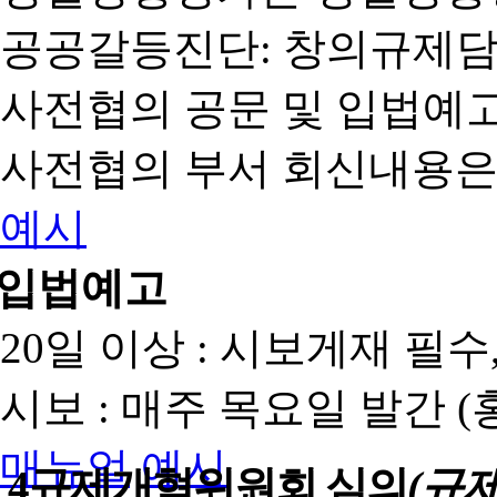
공공갈등진단: 창의규제
사전협의 공문 및 입법예고
사전협의 부서 회신내용은
예시
입법예고
20일 이상 : 시보게재 필
시보 : 매주 목요일 발간 
매뉴얼
예시
4
규제개혁위원회 심의
(규제