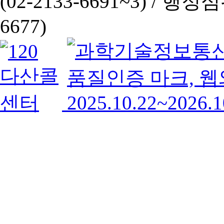
(02-2133-6691~3) /
행정심판 
6677)