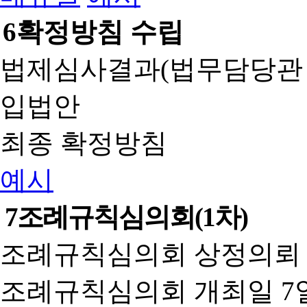
6
확정방침 수립
법제심사결과(법무담당관
입법안
최종 확정방침
예시
7
조례규칙심의회(1차)
조례규칙심의회 상정의뢰 
조례규칙심의회 개최일 7