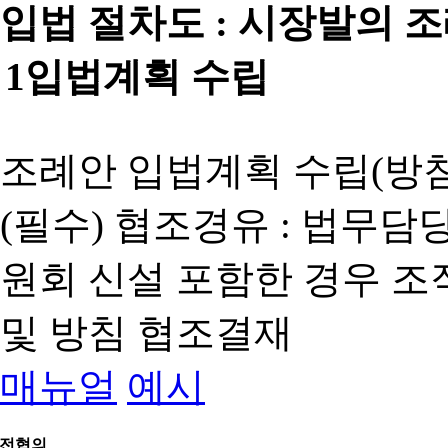
입법 절차도 :
시장발의 
1
입법계획 수립
조례안 입법계획 수립(방침
(필수) 협조경유 : 법무담
원회 신설 포함한 경우 
및 방침 협조결재
매뉴얼
예시
전협의