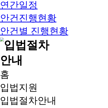
연간일정
안건진행현황
안건별 진행현황
홈
입법지원
입법절차안내