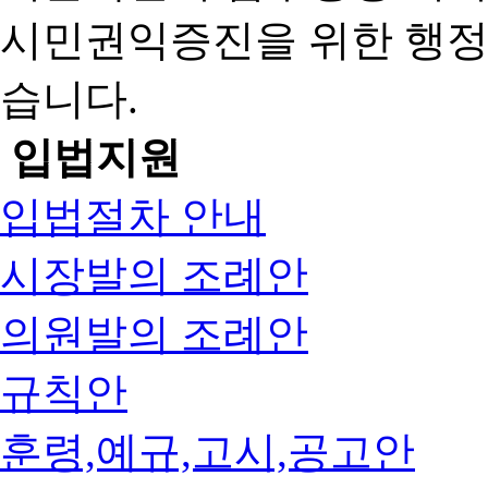
시민권익증진을 위한 행
습니다.
입법지원
입법절차 안내
시장발의 조례안
의원발의 조례안
규칙안
훈령,예규,고시,공고안