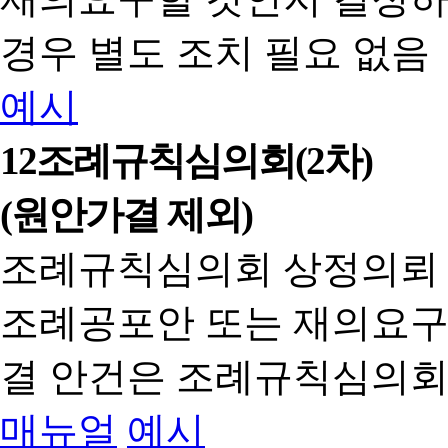
경우 별도 조치 필요 없음
예시
12
조례규칙심의회(2차)
(원안가결 제외)
조례규칙심의회 상정의뢰
조례공포안 또는 재의요구
결 안건은 조례규칙심의회
매뉴얼
예시