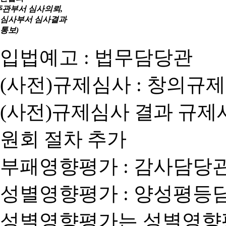
주관부서 심사의뢰,
심사부서 심사결과
통보)
입법예고 : 법무담당관
(사전)규제심사 : 창의규
(사전)규제심사 결과 규제
원회 절차 추가
부패영향평가 : 감사담당
성별영향평가 : 양성평등
성별영향평가는 성별영향