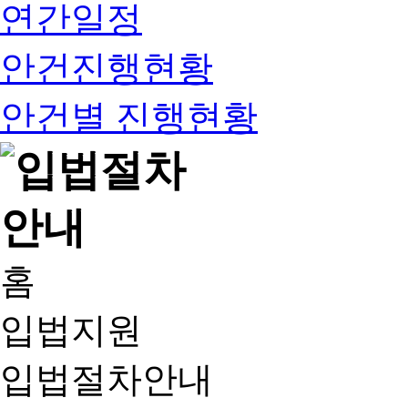
연간일정
안건진행현황
안건별 진행현황
홈
입법지원
입법절차안내