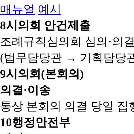
매뉴얼
예시
8
시의회 안건제출
조례규칙심의회 심의·의결
(법무담당관 → 기획담당관
9
시의회(본회의)
의결·이송
통상 본회의 의결 당일 집
10
행정안전부