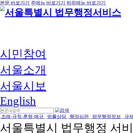
본문 바로가기
주메뉴 바로가기
하위메뉴 바로가기
시민참여
서울소개
서울시보
English
조례·규칙·훈령·예규
법률상담
행정심판
법무행정정보
규
서울특별시 법무행정 서