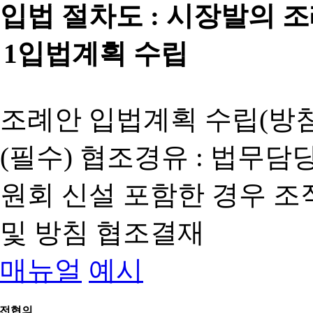
입법 절차도 :
시장발의 
1
입법계획 수립
조례안 입법계획 수립(방침
(필수) 협조경유 : 법무담
원회 신설 포함한 경우 
및 방침 협조결재
매뉴얼
예시
전협의