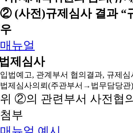
② (사전)규제심사 결과 
우
매뉴얼
법제심사
입법예고, 관계부서 협의결과, 규제심
법제심사의뢰(주관부서→법무담당관)
위 ②의 관련부서 사전협
첨부
매뉴얼
예시