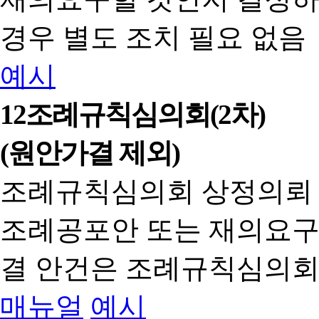
경우 별도 조치 필요 없음
예시
12
조례규칙심의회(2차)
(원안가결 제외)
조례규칙심의회 상정의뢰
조례공포안 또는 재의요구
결 안건은 조례규칙심의회
매뉴얼
예시