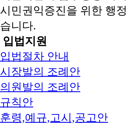
시민권익증진을 위한 행
습니다.
입법지원
입법절차 안내
시장발의 조례안
의원발의 조례안
규칙안
훈령,예규,고시,공고안