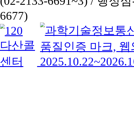
(02-2133-6691~3) /
행정심판 
6677)