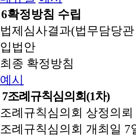
6
확정방침 수립
법제심사결과(법무담당관
입법안
최종 확정방침
예시
7
조례규칙심의회(1차)
조례규칙심의회 상정의뢰 
조례규칙심의회 개최일 7