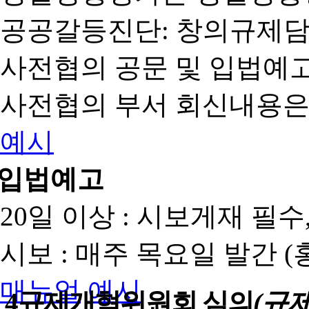
공공갈등진단: 창의규제
사전협의 공문 및 입법예고
사전협의 부서 회신내용은
예시
입법예고
20일 이상 : 시보게재 필
시보 : 매주 목요일 발간 
매뉴얼
예시
4
규제개혁위원회 심의
(규제