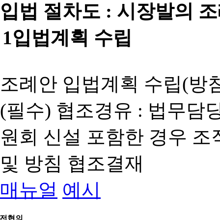
입법 절차도 :
시장발의 
1
입법계획 수립
조례안 입법계획 수립(방침
(필수) 협조경유 : 법무담
원회 신설 포함한 경우 
및 방침 협조결재
매뉴얼
예시
전협의