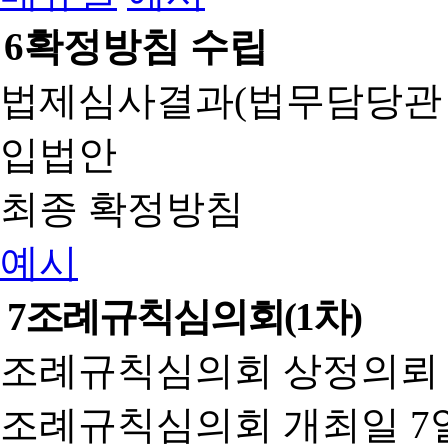
6
확정방침 수립
법제심사결과(법무담당관
입법안
최종 확정방침
예시
7
조례규칙심의회(1차)
조례규칙심의회 상정의뢰 
조례규칙심의회 개최일 7