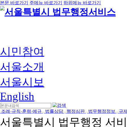
본문 바로가기
주메뉴 바로가기
하위메뉴 바로가기
시민참여
서울소개
서울시보
English
조례·규칙·훈령·예규
법률상담
행정심판
법무행정정보
규
서울특별시 법무행정 서