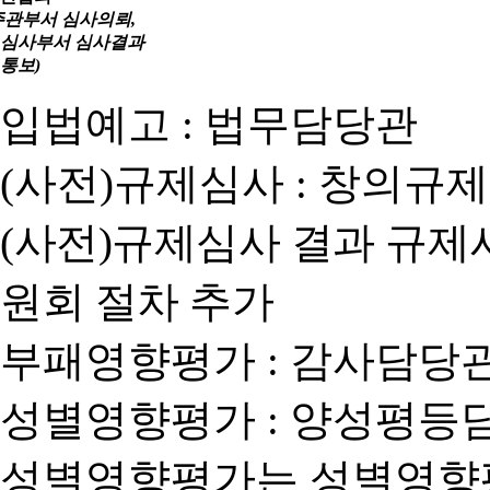
주관부서 심사의뢰,
심사부서 심사결과
통보)
입법예고 : 법무담당관
(사전)규제심사 : 창의규
(사전)규제심사 결과 규제
원회 절차 추가
부패영향평가 : 감사담당
성별영향평가 : 양성평등
성별영향평가는 성별영향