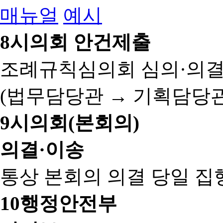
매뉴얼
예시
8
시의회 안건제출
조례규칙심의회 심의·의결
(법무담당관 → 기획담당관
9
시의회(본회의)
의결·이송
통상 본회의 의결 당일 집
10
행정안전부