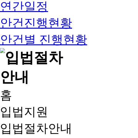
연간일정
안건진행현황
안건별 진행현황
홈
입법지원
입법절차안내