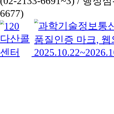
(02-2133-6691~3) /
행정심판 
6677)