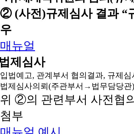
② (사전)규제심사 결과 
우
매뉴얼
법제심사
입법예고, 관계부서 협의결과, 규제심
법제심사의뢰(주관부서→법무담당관)
위 ②의 관련부서 사전협
첨부
매뉴얼
예시