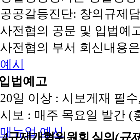
공공갈등진단: 창의규제
사전협의 공문 및 입법예고
사전협의 부서 회신내용은
예시
입법예고
20일 이상 : 시보게재 필
시보 : 매주 목요일 발간 
매뉴얼
예시
4
규제개혁위원회 심의
(규제