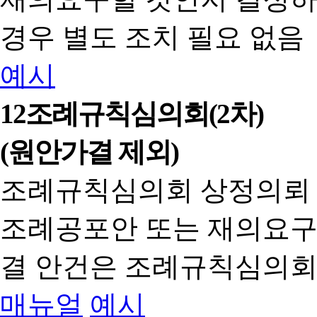
경우 별도 조치 필요 없음
예시
12
조례규칙심의회(2차)
(원안가결 제외)
조례규칙심의회 상정의뢰
조례공포안 또는 재의요구
결 안건은 조례규칙심의회
매뉴얼
예시