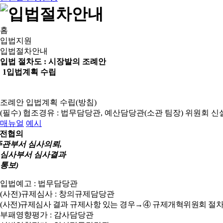
홈
입법지원
입법절차안내
입법 절차도 :
시장발의 조례안
1
입법계획 수립
조례안 입법계획 수립(방침)
(필수) 협조경유 : 법무담당관, 예산담당관(소관 팀장)
위원회 신
매뉴얼
예시
전협의
주관부서 심사의뢰,
심사부서 심사결과
통보)
입법예고 : 법무담당관
(사전)규제심사 : 창의규제담당관
(사전)규제심사 결과 규제사항 있는 경우→④ 규제개혁위원회 절차
부패영향평가 : 감사담당관