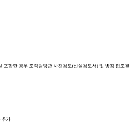
설 포함한 경우 조직담당관 사전검토(신설검토서) 및 방침 협조
 추가