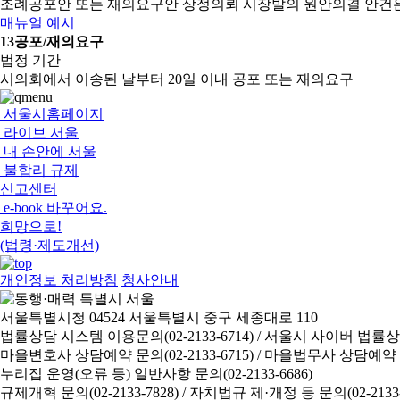
조례공포안 또는 재의요구안 상정의뢰
시장발의 원안의결 안건
매뉴얼
예시
13
공포/재의요구
법정 기간
시의회에서 이송된 날부터 20일 이내 공포 또는 재의요구
서울시홈페이지
라이브 서울
내 손안에 서울
불합리 규제
신고센터
e-book 바꾸어요.
희망으로!
(법령·제도개선)
개인정보 처리방침
청사안내
서울특별시청 04524 서울특별시 중구 세종대로 110
법률상담 시스템 이용문의(02-2133-6714) /
서울시 사이버 법률상담 신
마을변호사 상담예약 문의(02-2133-6715) /
마을법무사 상담예약 문의(
누리집 운영(오류 등) 일반사항 문의(02-2133-6686)
규제개혁 문의(02-2133-7828) /
자치법규 제·개정 등 문의(02-2133-6