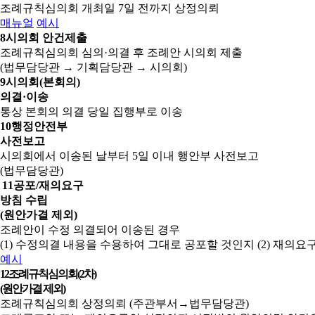
조례규칙심의회 개최일 7일 전까지 상정의뢰
매뉴얼
예시
8
시의회 안건제출
조례규칙심의회 심의·의결 후 조례안 시의회 제출
(법무담당관 → 기획담당관 → 시의회)
9
시의회(본회의)
의결·이송
통상 본회의 의결 당일 집행부로 이송
10
행정안전부
사전보고
시의회에서 이송된 날부터 5일 이내 행안부 사전보고
(법무담당관)
11
공포/재의요구
방침 수립
(원안가결 제외)
조례안이 수정 의결되어 이송된 경우
(1) 수정의결 내용을 수용하여 그대로 공포할 것인지
(2) 재의
예시
12
조례규칙심의회(2차)
(원안가결 제외)
조례규칙심의회 상정의뢰 (주관부서→법무담당관)