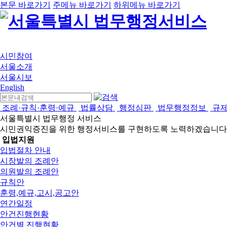
본문 바로가기
주메뉴 바로가기
하위메뉴 바로가기
시민참여
서울소개
서울시보
English
조례·규칙·훈령·예규
법률상담
행정심판
법무행정정보
규
서울특별시 법무행정 서비스
시민권익증진을 위한 행정서비스를 구현하도록 노력하겠습니다
입법지원
입법절차 안내
시장발의 조례안
의원발의 조례안
규칙안
훈령,예규,고시,공고안
연간일정
안건진행현황
안건별 진행현황