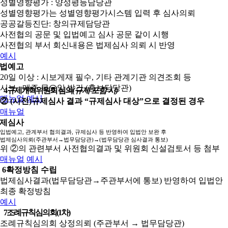
성별영향평가 : 양성평등담당관
성별영향평가는 성별영향평가시스템 입력 후 심사의뢰
공공갈등진단: 창의규제담당관
사전협의 공문 및 입법예고 심사 공문 같이 시행
사전협의 부서 회신내용은 법제심사 의뢰 시 반영
예시
법예고
20일 이상 : 시보게재 필수, 기타 관계기관 의견조회 등
시보 : 매주 목요일 발간 (홍보담당관)
4
규제개혁위원회 심의
(규제 포함 시)
매뉴얼
예시
② (사전)규제심사 결과 “규제심사 대상”으로 결정된 경우
매뉴얼
제심사
입법예고, 관계부서 협의결과, 규제심사 등 반영하여 입법안 보완 후
법제심사의뢰(주관부서→법무담당관)→(법무담당관 심사결과 통보)
위 ②의 관련부서 사전협의결과 및 위원회 신설검토서 등 첨부
매뉴얼
예시
6
확정방침 수립
법제심사결과(법무담당관→주관부서에 통보) 반영하여 입법안
최종 확정방침
예시
7
조례규칙심의회(1차)
조례규칙심의회 상정의뢰 (주관부서 → 법무담당관)