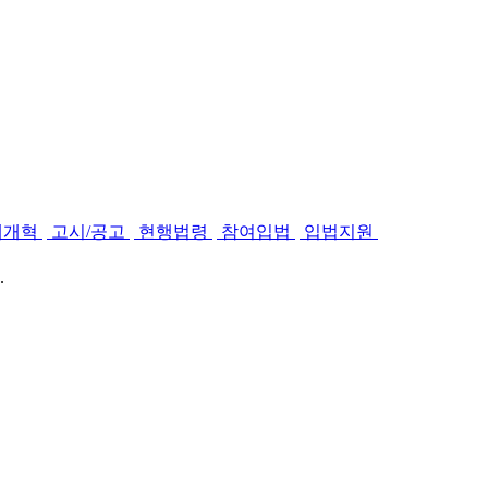
제개혁
고시/공고
현행법령
참여입법
입법지원
.