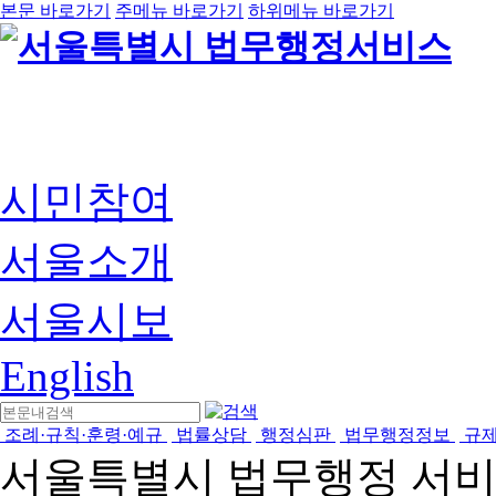
본문 바로가기
주메뉴 바로가기
하위메뉴 바로가기
시민참여
서울소개
서울시보
English
조례·규칙·훈령·예규
법률상담
행정심판
법무행정정보
규
서울특별시 법무행정 서