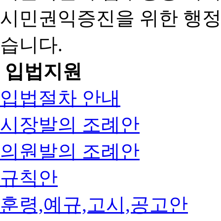
시민권익증진을 위한 행
습니다.
입법지원
입법절차 안내
시장발의 조례안
의원발의 조례안
규칙안
훈령,예규,고시,공고안