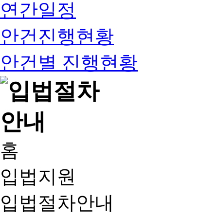
연간일정
안건진행현황
안건별 진행현황
홈
입법지원
입법절차안내