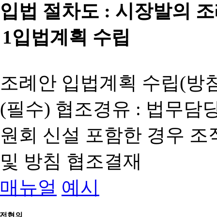
입법 절차도 :
시장발의 
1
입법계획 수립
조례안 입법계획 수립(방침
(필수) 협조경유 : 법무담
원회 신설 포함한 경우 
및 방침 협조결재
매뉴얼
예시
전협의