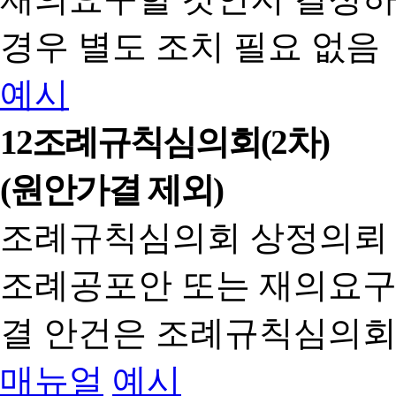
경우 별도 조치 필요 없음
예시
12
조례규칙심의회(2차)
(원안가결 제외)
조례규칙심의회 상정의뢰
조례공포안 또는 재의요구
결 안건은 조례규칙심의회
매뉴얼
예시