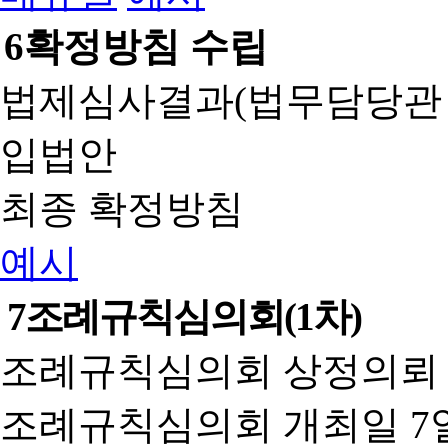
6
확정방침 수립
법제심사결과(법무담당관
입법안
최종 확정방침
예시
7
조례규칙심의회(1차)
조례규칙심의회 상정의뢰 
조례규칙심의회 개최일 7