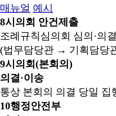
매뉴얼
예시
8
시의회 안건제출
조례규칙심의회 심의·의결
(법무담당관 → 기획담당관
9
시의회(본회의)
의결·이송
통상 본회의 의결 당일 집
10
행정안전부