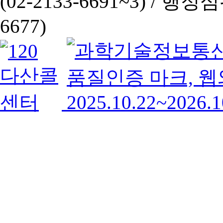
(02-2133-6691~3) /
행정심판 
6677)