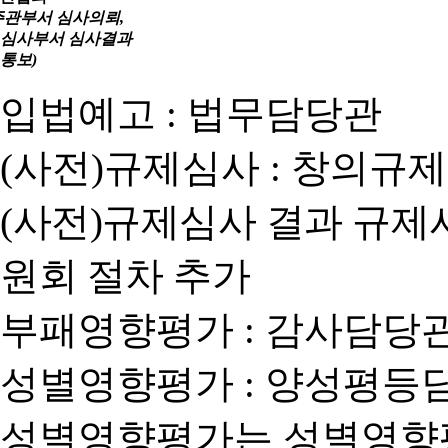
주관부서 심사의뢰,
심사부서 심사결과
통보)
입법예고 : 법무담당관
(사전)규제심사 : 창의규
(사전)규제심사 결과 규제
원회 절차 추가
부패영향평가 : 감사담당
성별영향평가 : 양성평등
성별영향평가는 성별영향