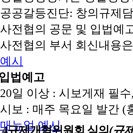
공공갈등진단: 창의규제
사전협의 공문 및 입법예고
사전협의 부서 회신내용은
예시
입법예고
20일 이상 : 시보게재 필
시보 : 매주 목요일 발간 
매뉴얼
예시
4
규제개혁위원회 심의
(규제