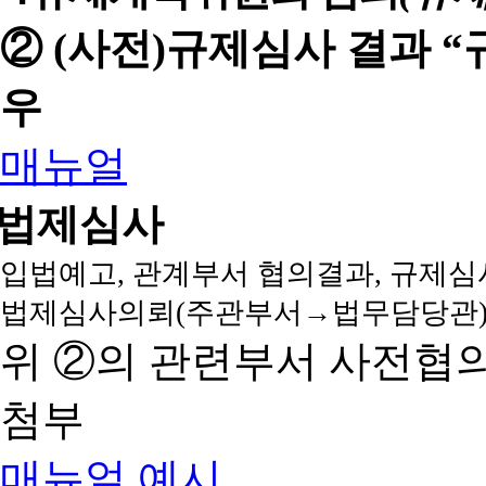
② (사전)규제심사 결과 
우
매뉴얼
법제심사
입법예고, 관계부서 협의결과, 규제심
법제심사의뢰(주관부서→법무담당관)
위 ②의 관련부서 사전협
첨부
매뉴얼
예시