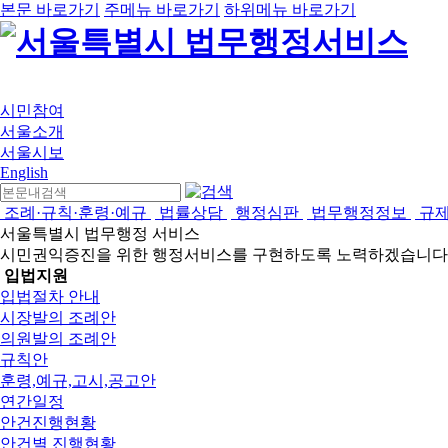
본문 바로가기
주메뉴 바로가기
하위메뉴 바로가기
시민참여
서울소개
서울시보
English
조례·규칙·훈령·예규
법률상담
행정심판
법무행정정보
규
서울특별시 법무행정 서비스
시민권익증진을 위한 행정서비스를 구현하도록 노력하겠습니다
입법지원
입법절차 안내
시장발의 조례안
의원발의 조례안
규칙안
훈령,예규,고시,공고안
연간일정
안건진행현황
안건별 진행현황