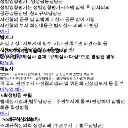
성별영향평가 : 양성평등담당관
성별영향평가는 성별영향평가시스템 입력 후 심사의뢰
공공갈등진단: 창의규제담당관
사전협의 공문 및 입법예고 심사 공문 같이 시행
사전협의 부서 회신내용은 법제심사 의뢰 시 반영
예시
법예고
20일 이상 : 시보게재 필수, 기타 관계기관 의견조회 등
시보 : 매주 목요일 발간 (홍보담당관)
4
규제개혁위원회 심의
(규제 포함 시)
매뉴얼
예시
② (사전)규제심사 결과 “규제심사 대상”으로 결정된 경우
매뉴얼
제심사
입법예고, 관계부서 협의결과, 규제심사 등 반영하여 입법안 보완 후
법제심사의뢰(주관부서→법무담당관)→(법무담당관 심사결과 통보)
위 ②의 관련부서 사전협의결과 및 위원회 신설검토서 등 첨부
매뉴얼
예시
6
확정방침 수립
법제심사결과(법무담당관→주관부서에 통보) 반영하여 입법안
최종 확정방침
예시
7
조례규칙심의회(1차)
조례규칙심의회 상정의뢰 (주관부서 → 법무담당관)