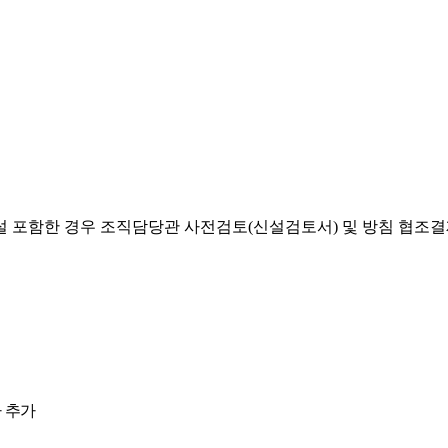
설 포함한 경우 조직담당관 사전검토(신설검토서) 및 방침 협조
 추가