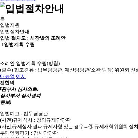
홈
입법지원
입법절차안내
입법 절차도 :
시장발의 조례안
1
입법계획 수립
조례안 입법계획 수립(방침)
(필수) 협조경유 : 법무담당관, 예산담당관(소관 팀장)
위원회 신
매뉴얼
예시
전협의
주관부서 심사의뢰,
심사부서 심사결과
통보)
입법예고 : 법무담당관
(사전)규제심사 : 창의규제담당관
(사전)규제심사 결과 규제사항 있는 경우→④ 규제개혁위원회 절차
부패영향평가 : 감사담당관