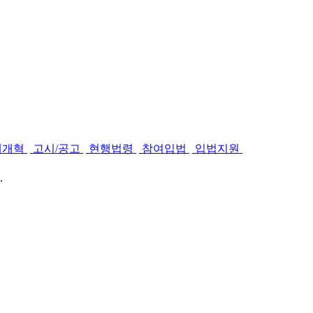
제개혁
고시/공고
현행법령
참여입법
입법지원
.