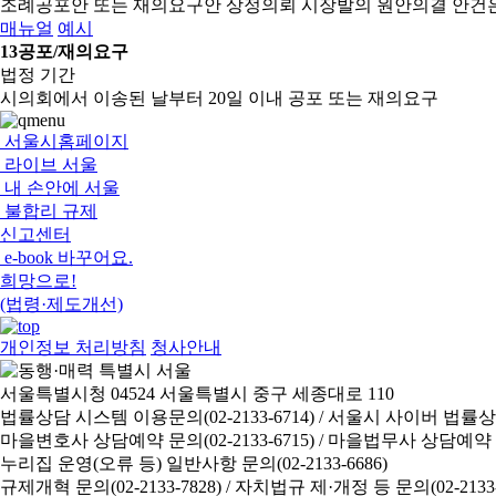
조례공포안 또는 재의요구안 상정의뢰
시장발의 원안의결 안건
매뉴얼
예시
13
공포/재의요구
법정 기간
시의회에서 이송된 날부터 20일 이내 공포 또는 재의요구
서울시홈페이지
라이브 서울
내 손안에 서울
불합리 규제
신고센터
e-book 바꾸어요.
희망으로!
(법령·제도개선)
개인정보 처리방침
청사안내
서울특별시청 04524 서울특별시 중구 세종대로 110
법률상담 시스템 이용문의(02-2133-6714) /
서울시 사이버 법률상담 신
마을변호사 상담예약 문의(02-2133-6715) /
마을법무사 상담예약 문의(
누리집 운영(오류 등) 일반사항 문의(02-2133-6686)
규제개혁 문의(02-2133-7828) /
자치법규 제·개정 등 문의(02-2133-6