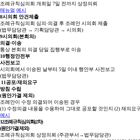
조례규칙심의회 개최일 7일 전까지 상정의뢰
매뉴얼
예시
8
시의회 안건제출
조례규칙심의회 심의·의결 후 조례안 시의회 제출
(법무담당관 → 기획담당관 → 시의회)
9
시의회(본회의)
의결·이송
통상 본회의 의결 당일 집행부로 이송
10
행정안전부
사전보고
시의회에서 이송된 날부터 5일 이내 행안부 사전보고
(법무담당관)
11
공포/재의요구
방침 수립
(원안가결 제외)
조례안이 수정 의결되어 이송된 경우
(1) 수정의결 내용을 수용하여 그대로 공포할 것인지
(2) 재의
예시
12
조례규칙심의회(2차)
(원안가결 제외)
조례규칙심의회 상정의뢰 (주관부서→법무담당관)