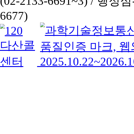
(02-2133-6691~3) /
행정심판 
6677)