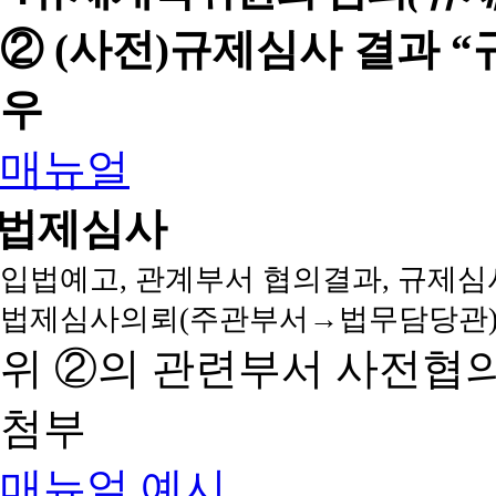
② (사전)규제심사 결과 
우
매뉴얼
법제심사
입법예고, 관계부서 협의결과, 규제심
법제심사의뢰(주관부서→법무담당관)
위 ②의 관련부서 사전협
첨부
매뉴얼
예시