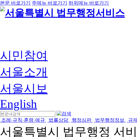
본문 바로가기
주메뉴 바로가기
하위메뉴 바로가기
시민참여
서울소개
서울시보
English
조례·규칙·훈령·예규
법률상담
행정심판
법무행정정보
규
서울특별시 법무행정 서