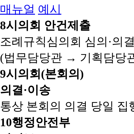
매뉴얼
예시
8
시의회 안건제출
조례규칙심의회 심의·의결
(법무담당관 → 기획담당관
9
시의회(본회의)
의결·이송
통상 본회의 의결 당일 집
10
행정안전부