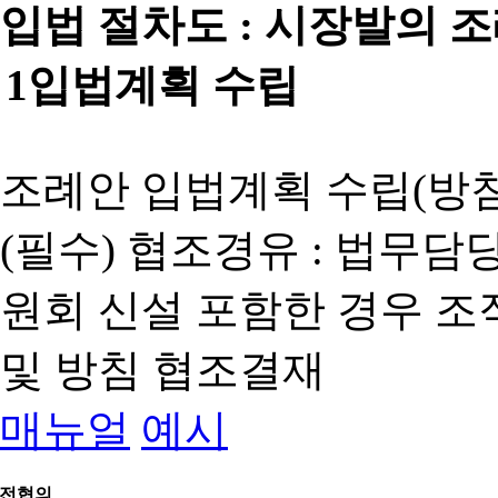
입법 절차도 :
시장발의 
1
입법계획 수립
조례안 입법계획 수립(방침
(필수) 협조경유 : 법무담
원회 신설 포함한 경우 
및 방침 협조결재
매뉴얼
예시
전협의