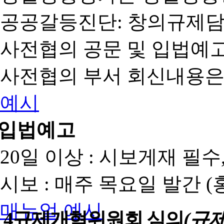
공공갈등진단: 창의규제
사전협의 공문 및 입법예고
사전협의 부서 회신내용은
예시
입법예고
20일 이상 : 시보게재 필
시보 : 매주 목요일 발간 
매뉴얼
예시
4
규제개혁위원회 심의
(규제