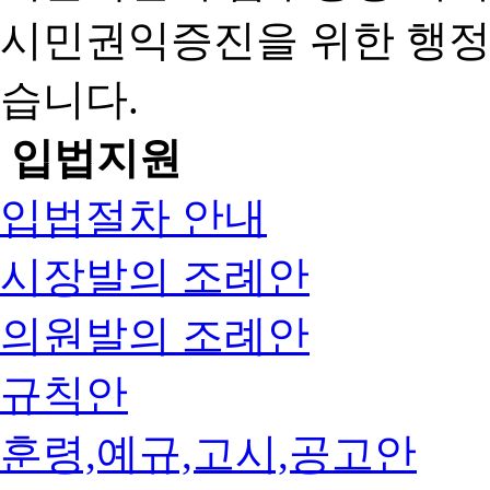
시민권익증진을 위한 행
습니다.
입법지원
입법절차 안내
시장발의 조례안
의원발의 조례안
규칙안
훈령,예규,고시,공고안