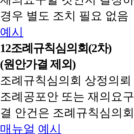
경우 별도 조치 필요 없음
예시
12
조례규칙심의회(2차)
(원안가결 제외)
조례규칙심의회 상정의뢰
조례공포안 또는 재의요구
결 안건은 조례규칙심의회
매뉴얼
예시