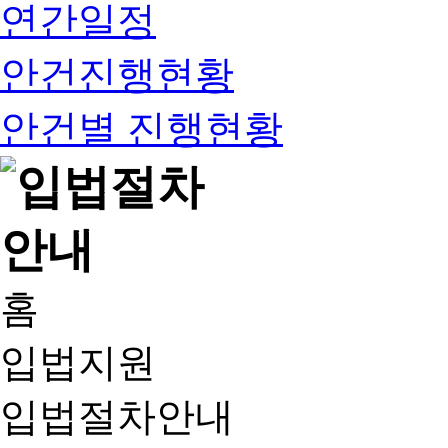
연간일정
안건진행현황
안건별 진행현황
홈
입법지원
입법절차안내