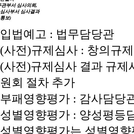
주관부서 심사의뢰,
심사부서 심사결과
통보)
입법예고 : 법무담당관
(사전)규제심사 : 창의규
(사전)규제심사 결과 규제
원회 절차 추가
부패영향평가 : 감사담당
성별영향평가 : 양성평등
성별영향평가는 성별영향