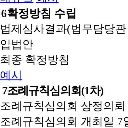
6
확정방침 수립
법제심사결과(법무담당관
입법안
최종 확정방침
예시
7
조례규칙심의회(1차)
조례규칙심의회 상정의뢰 
조례규칙심의회 개최일 7