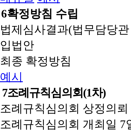
6
확정방침 수립
법제심사결과(법무담당관
입법안
최종 확정방침
예시
7
조례규칙심의회(1차)
조례규칙심의회 상정의뢰 
조례규칙심의회 개최일 7