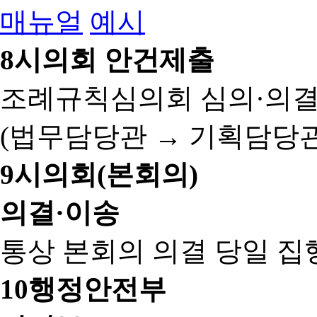
매뉴얼
예시
8
시의회 안건제출
조례규칙심의회 심의·의결
(법무담당관 → 기획담당관
9
시의회(본회의)
의결·이송
통상 본회의 의결 당일 집
10
행정안전부