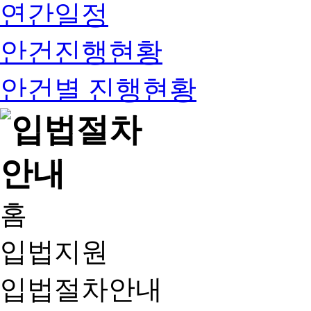
연간일정
안건진행현황
안건별 진행현황
홈
입법지원
입법절차안내