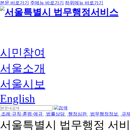
본문 바로가기
주메뉴 바로가기
하위메뉴 바로가기
시민참여
서울소개
서울시보
English
조례·규칙·훈령·예규
법률상담
행정심판
법무행정정보
규
서울특별시 법무행정 서