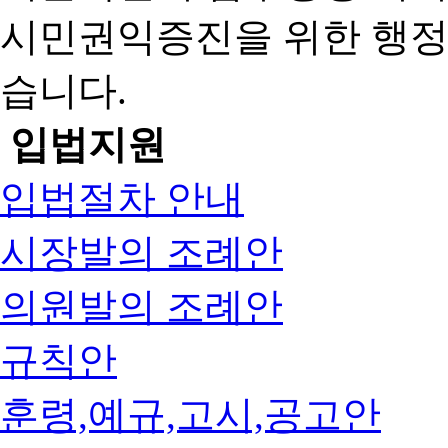
시민권익증진을 위한 행
습니다.
입법지원
입법절차 안내
시장발의 조례안
의원발의 조례안
규칙안
훈령,예규,고시,공고안