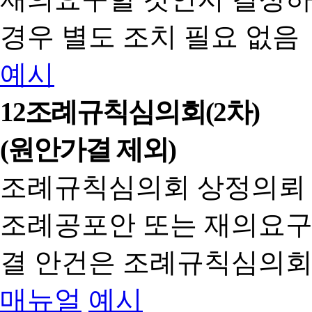
경우 별도 조치 필요 없음
예시
12
조례규칙심의회(2차)
(원안가결 제외)
조례규칙심의회 상정의뢰
조례공포안 또는 재의요구
결 안건은 조례규칙심의회
매뉴얼
예시