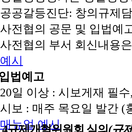
공공갈등진단: 창의규제
사전협의 공문 및 입법예고
사전협의 부서 회신내용은
예시
입법예고
20일 이상 : 시보게재 필
시보 : 매주 목요일 발간 
매뉴얼
예시
4
규제개혁위원회 심의
(규제