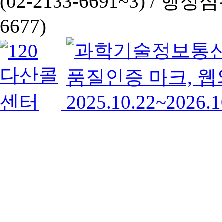
(02-2133-6691~3) /
행정심판 
6677)