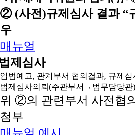
② (사전)규제심사 결과 
우
매뉴얼
법제심사
입법예고, 관계부서 협의결과, 규제심
법제심사의뢰(주관부서→법무담당관)
위 ②의 관련부서 사전협
첨부
매뉴얼
예시