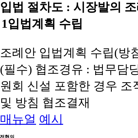
입법 절차도 :
시장발의 
1
입법계획 수립
조례안 입법계획 수립(방침
(필수) 협조경유 : 법무담
원회 신설 포함한 경우 
및 방침 협조결재
매뉴얼
예시
전협의