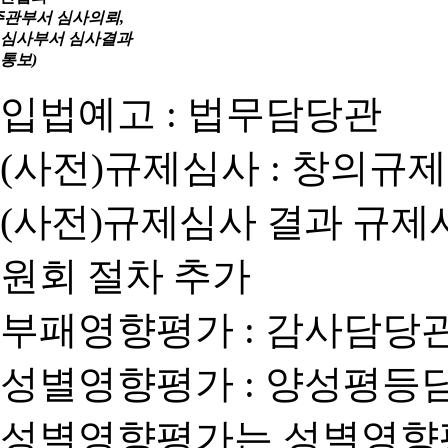
주관부서 심사의뢰,
심사부서 심사결과
통보)
입법예고 : 법무담당관
(사전)규제심사 : 창의규
(사전)규제심사 결과 규제
원회 절차 추가
부패영향평가 : 감사담당
성별영향평가 : 양성평등
성별영향평가는 성별영향