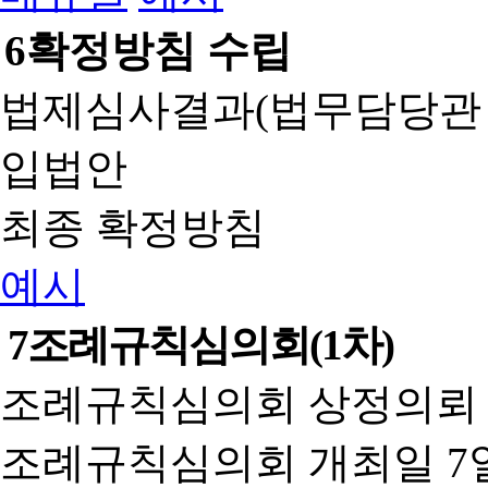
6
확정방침 수립
법제심사결과(법무담당관
입법안
최종 확정방침
예시
7
조례규칙심의회(1차)
조례규칙심의회 상정의뢰 
조례규칙심의회 개최일 7