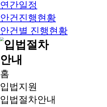
연간일정
안건진행현황
안건별 진행현황
홈
입법지원
입법절차안내