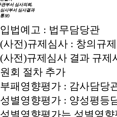
주관부서 심사의뢰,
심사부서 심사결과
통보)
입법예고 : 법무담당관
(사전)규제심사 : 창의규
(사전)규제심사 결과 규제
원회 절차 추가
부패영향평가 : 감사담당
성별영향평가 : 양성평등
성별영향평가는 성별영향