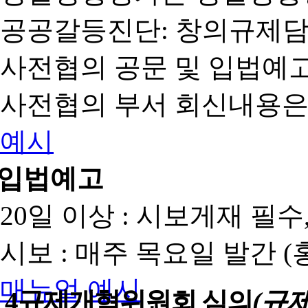
공공갈등진단: 창의규제
사전협의 공문 및 입법예고
사전협의 부서 회신내용은
예시
입법예고
20일 이상 : 시보게재 필
시보 : 매주 목요일 발간 
매뉴얼
예시
4
규제개혁위원회 심의
(규제