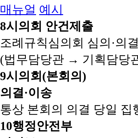
매뉴얼
예시
8
시의회 안건제출
조례규칙심의회 심의·의결
(법무담당관 → 기획담당관
9
시의회(본회의)
의결·이송
통상 본회의 의결 당일 집
10
행정안전부