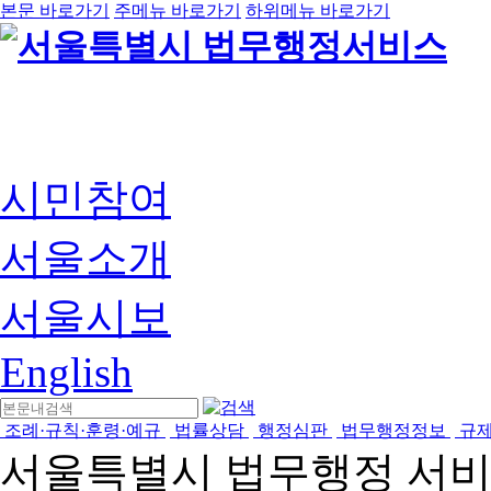
본문 바로가기
주메뉴 바로가기
하위메뉴 바로가기
시민참여
서울소개
서울시보
English
조례·규칙·훈령·예규
법률상담
행정심판
법무행정정보
규
서울특별시 법무행정 서