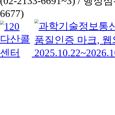
(02-2133-6691~3) /
행정심판 
6677)