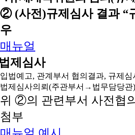
② (사전)규제심사 결과 
우
매뉴얼
법제심사
입법예고, 관계부서 협의결과, 규제심
법제심사의뢰(주관부서→법무담당관)
위 ②의 관련부서 사전협
첨부
매뉴얼
예시