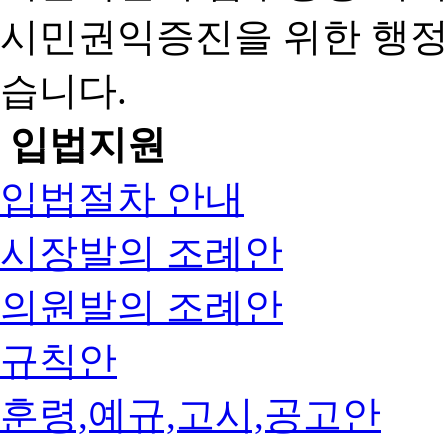
시민권익증진을 위한 행
습니다.
입법지원
입법절차 안내
시장발의 조례안
의원발의 조례안
규칙안
훈령,예규,고시,공고안