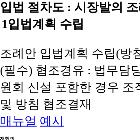
입법 절차도 :
시장발의 
1
입법계획 수립
조례안 입법계획 수립(방침
(필수) 협조경유 : 법무담
원회 신설 포함한 경우 
및 방침 협조결재
매뉴얼
예시
전협의