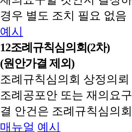
경우 별도 조치 필요 없음
예시
12
조례규칙심의회(2차)
(원안가결 제외)
조례규칙심의회 상정의뢰
조례공포안 또는 재의요구
결 안건은 조례규칙심의회
매뉴얼
예시