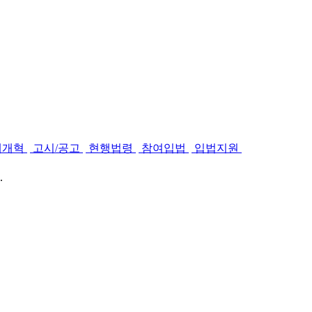
제개혁
고시/공고
현행법령
참여입법
입법지원
.