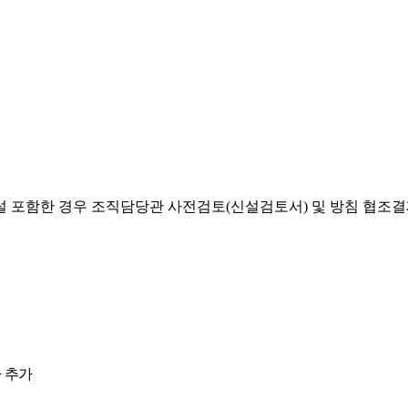
설 포함한 경우 조직담당관 사전검토(신설검토서) 및 방침 협조
 추가