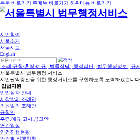
본문 바로가기
주메뉴 바로가기
하위메뉴 바로가기
시민참여
서울소개
서울시보
English
조례·규칙·훈령·예규
법률상담
행정심판
법무행정정보
규
서울특별시 법무행정 서비스
시민권익증진을 위한 행정서비스를 구현하도록 노력하겠습니다
입법지원
입법절차 안내
시장발의 조례안
의원발의 조례안
규칙안
훈령,예규,고시,공고안
연간일정
안건진행현황
안건별 진행현황