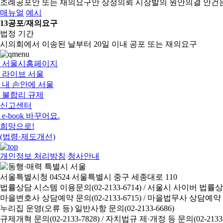
조례공포안 또는 재의요구안 상정의뢰
시장발의 원안의결 안건
매뉴얼
예시
13
공포/재의요구
법정 기간
시의회에서 이송된 날부터 20일 이내 공포 또는 재의요구
서울시홈페이지
라이브 서울
내 손안에 서울
불합리 규제
신고센터
e-book 바꾸어요.
희망으로!
(법령·제도개선)
개인정보 처리방침
청사안내
서울특별시청 04524 서울특별시 중구 세종대로 110
법률상담 시스템 이용문의(02-2133-6714) /
서울시 사이버 법률상담 신
마을변호사 상담예약 문의(02-2133-6715) /
마을법무사 상담예약 문의(
누리집 운영(오류 등) 일반사항 문의(02-2133-6686)
규제개혁 문의(02-2133-7828) /
자치법규 제·개정 등 문의(02-2133-6