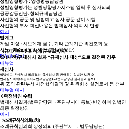
성별영향평가 : 양성평등담당관
성별영향평가는 성별영향평가시스템 입력 후 심사의뢰
공공갈등진단: 창의규제담당관
사전협의 공문 및 입법예고 심사 공문 같이 시행
사전협의 부서 회신내용은 법제심사 의뢰 시 반영
예시
법예고
20일 이상 : 시보게재 필수, 기타 관계기관 의견조회 등
시보 : 매주 목요일 발간 (홍보담당관)
4
규제개혁위원회 심의
(규제 포함 시)
매뉴얼
예시
② (사전)규제심사 결과 “규제심사 대상”으로 결정된 경우
매뉴얼
제심사
입법예고, 관계부서 협의결과, 규제심사 등 반영하여 입법안 보완 후
법제심사의뢰(주관부서→법무담당관)→(법무담당관 심사결과 통보)
위 ②의 관련부서 사전협의결과 및 위원회 신설검토서 등 첨부
매뉴얼
예시
6
확정방침 수립
법제심사결과(법무담당관→주관부서에 통보) 반영하여 입법안
최종 확정방침
예시
7
조례규칙심의회(1차)
조례규칙심의회 상정의뢰 (주관부서 → 법무담당관)