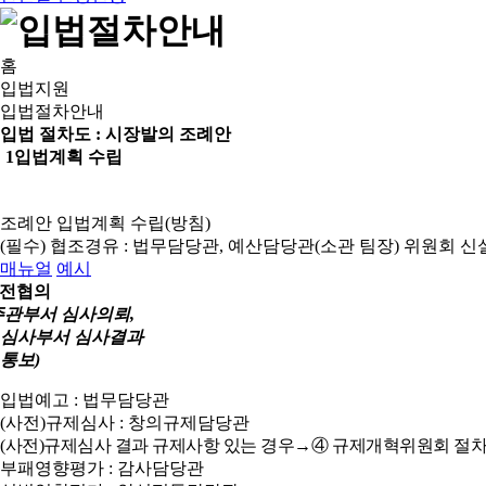
홈
입법지원
입법절차안내
입법 절차도 :
시장발의 조례안
1
입법계획 수립
조례안 입법계획 수립(방침)
(필수) 협조경유 : 법무담당관, 예산담당관(소관 팀장)
위원회 신
매뉴얼
예시
전협의
주관부서 심사의뢰,
심사부서 심사결과
통보)
입법예고 : 법무담당관
(사전)규제심사 : 창의규제담당관
(사전)규제심사 결과 규제사항 있는 경우→④ 규제개혁위원회 절차
부패영향평가 : 감사담당관