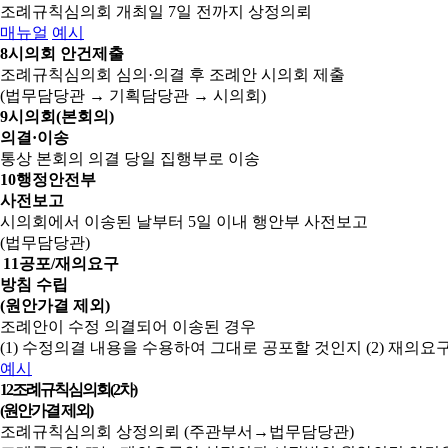
조례규칙심의회 개최일 7일 전까지 상정의뢰
매뉴얼
예시
8
시의회 안건제출
조례규칙심의회 심의·의결 후 조례안 시의회 제출
(법무담당관 → 기획담당관 → 시의회)
9
시의회(본회의)
의결·이송
통상 본회의 의결 당일 집행부로 이송
10
행정안전부
사전보고
시의회에서 이송된 날부터 5일 이내 행안부 사전보고
(법무담당관)
11
공포/재의요구
방침 수립
(원안가결 제외)
조례안이 수정 의결되어 이송된 경우
(1) 수정의결 내용을 수용하여 그대로 공포할 것인지
(2) 재의
예시
12
조례규칙심의회(2차)
(원안가결 제외)
조례규칙심의회 상정의뢰 (주관부서→법무담당관)