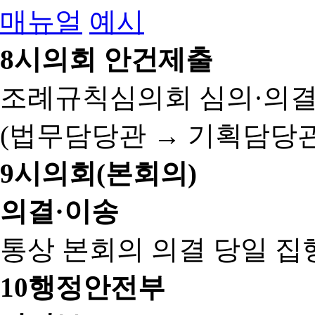
매뉴얼
예시
8
시의회 안건제출
조례규칙심의회 심의·의결
(법무담당관 → 기획담당관
9
시의회(본회의)
의결·이송
통상 본회의 의결 당일 집
10
행정안전부