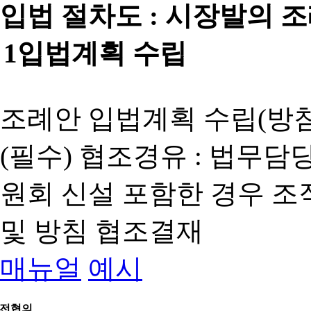
입법 절차도 :
시장발의 
1
입법계획 수립
조례안 입법계획 수립(방침
(필수) 협조경유 : 법무담
원회 신설 포함한 경우 
및 방침 협조결재
매뉴얼
예시
전협의