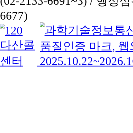
(02-2133-6691~3) /
행정심판 
6677)