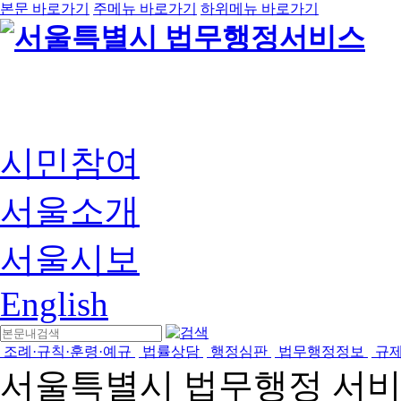
본문 바로가기
주메뉴 바로가기
하위메뉴 바로가기
시민참여
서울소개
서울시보
English
조례·규칙·훈령·예규
법률상담
행정심판
법무행정정보
규
서울특별시 법무행정 서