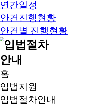
연간일정
안건진행현황
안건별 진행현황
홈
입법지원
입법절차안내