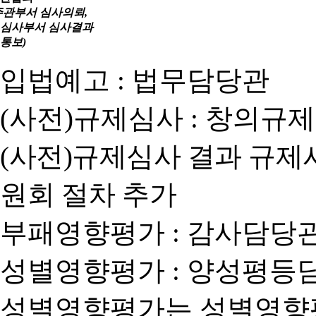
주관부서 심사의뢰,
심사부서 심사결과
통보)
입법예고 : 법무담당관
(사전)규제심사 : 창의규
(사전)규제심사 결과 규제
원회 절차 추가
부패영향평가 : 감사담당
성별영향평가 : 양성평등
성별영향평가는 성별영향