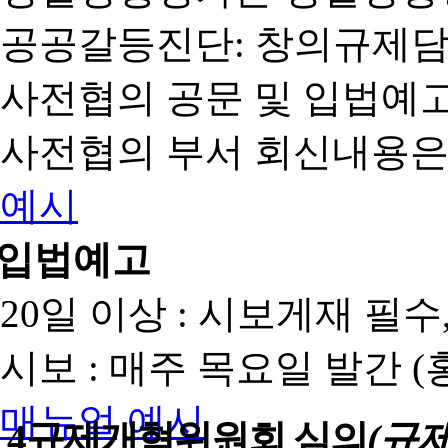
공공갈등진단: 창의규제
사전협의 공문 및 입법예고
사전협의 부서 회신내용은
예시
입법예고
20일 이상 : 시보게재 필
시보 : 매주 목요일 발간 
매뉴얼
예시
4
규제개혁위원회 심의
(규제