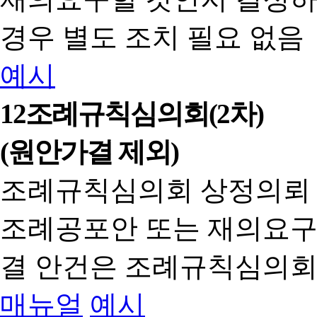
경우 별도 조치 필요 없음
예시
12
조례규칙심의회(2차)
(원안가결 제외)
조례규칙심의회 상정의뢰
조례공포안 또는 재의요구
결 안건은 조례규칙심의회
매뉴얼
예시