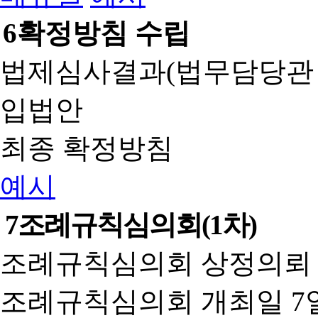
6
확정방침 수립
법제심사결과(법무담당관
입법안
최종 확정방침
예시
7
조례규칙심의회(1차)
조례규칙심의회 상정의뢰 
조례규칙심의회 개최일 7