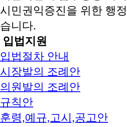
시민권익증진을 위한 행
습니다.
입법지원
입법절차 안내
시장발의 조례안
의원발의 조례안
규칙안
훈령,예규,고시,공고안