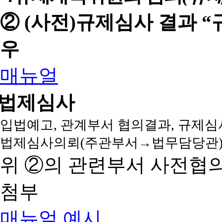
② (사전)규제심사 결과 
우
매뉴얼
법제심사
입법예고, 관계부서 협의결과, 규제심
법제심사의뢰(주관부서→법무담당관)
위 ②의 관련부서 사전협
첨부
매뉴얼
예시