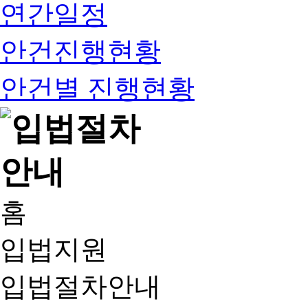
연간일정
안건진행현황
안건별 진행현황
홈
입법지원
입법절차안내