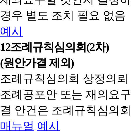
경우 별도 조치 필요 없음
예시
12
조례규칙심의회(2차)
(원안가결 제외)
조례규칙심의회 상정의뢰
조례공포안 또는 재의요구
결 안건은 조례규칙심의회
매뉴얼
예시