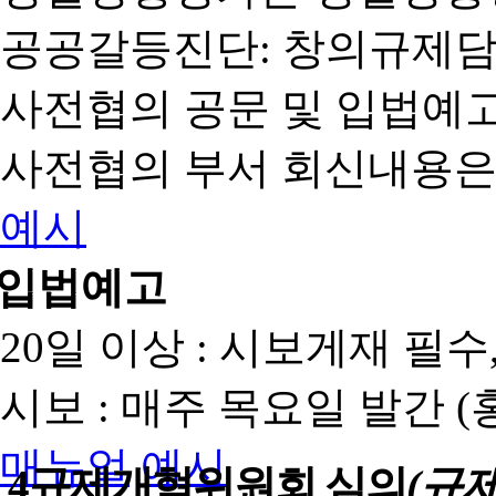
공공갈등진단: 창의규제
사전협의 공문 및 입법예고
사전협의 부서 회신내용은
예시
입법예고
20일 이상 : 시보게재 필
시보 : 매주 목요일 발간 
매뉴얼
예시
4
규제개혁위원회 심의
(규제