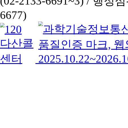
(02-2133-6691~3) /
행정심판 
6677)