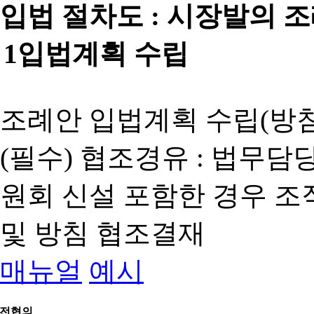
입법 절차도 :
시장발의 
1
입법계획 수립
조례안 입법계획 수립(방침
(필수) 협조경유 : 법무담
원회 신설 포함한 경우 
및 방침 협조결재
매뉴얼
예시
전협의