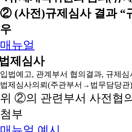
② (사전)규제심사 결과 
우
매뉴얼
법제심사
입법예고, 관계부서 협의결과, 규제심
법제심사의뢰(주관부서→법무담당관)
위 ②의 관련부서 사전협
첨부
매뉴얼
예시