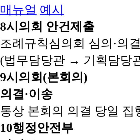
매뉴얼
예시
8
시의회 안건제출
조례규칙심의회 심의·의결
(법무담당관 → 기획담당관
9
시의회(본회의)
의결·이송
통상 본회의 의결 당일 집
10
행정안전부