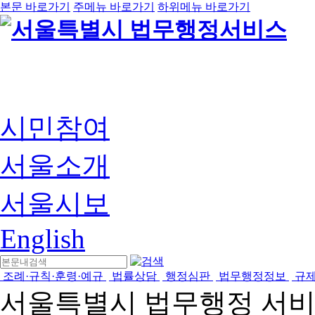
본문 바로가기
주메뉴 바로가기
하위메뉴 바로가기
시민참여
서울소개
서울시보
English
조례·규칙·훈령·예규
법률상담
행정심판
법무행정정보
규
서울특별시 법무행정 서