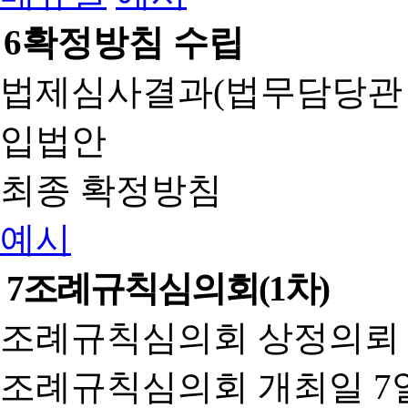
6
확정방침 수립
법제심사결과(법무담당관
입법안
최종 확정방침
예시
7
조례규칙심의회(1차)
조례규칙심의회 상정의뢰 
조례규칙심의회 개최일 7