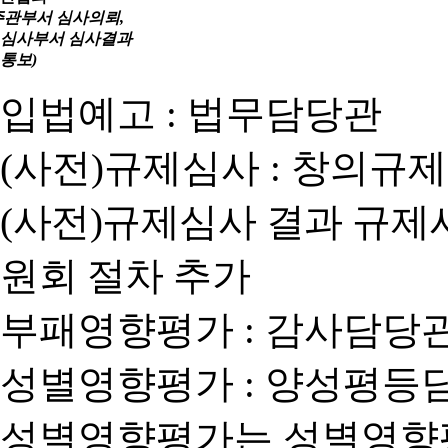
주관부서 심사의뢰,
심사부서 심사결과
통보)
입법예고 : 법무담당관
(사전)규제심사 : 창의규
(사전)규제심사 결과 규제
원회 절차 추가
부패영향평가 : 감사담당
성별영향평가 : 양성평등
성별영향평가는 성별영향