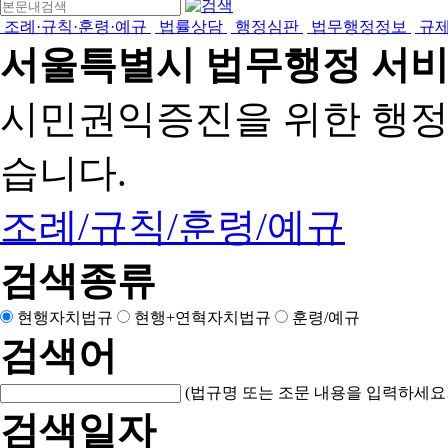
조례·규칙·훈령·예규
법률상담
행정심판
법무행정정보
규
서울특별시 법무행정 서
시민권익증진을 위한 행
습니다.
조례/규칙/훈령/예규
검색종류
현행자치법규
현행+연혁자치법규
훈령/예규
검색어
(법규명 또는 조문 내용을 입력하세요!
검색일자