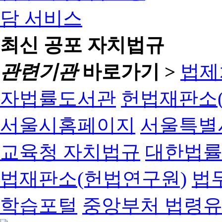
최신 공포 자치법규
관련기관
바로가기 >
법제
자법률도서관
헌법재판소(
서울시홈페이지
서울특별
교육청 자치법규
대한법
법재판소(헌법연구원)
법
학습포털
중앙부처 법령