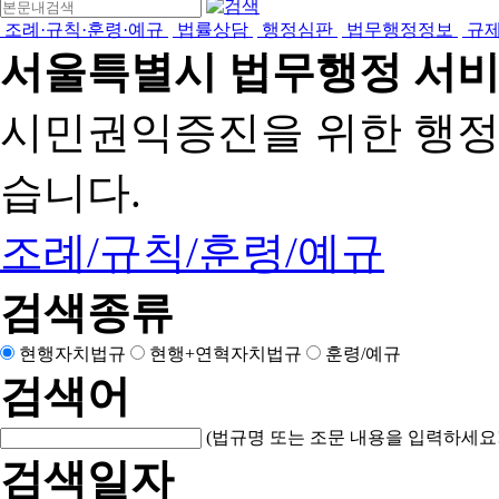
조례·규칙·훈령·예규
법률상담
행정심판
법무행정정보
규
서울특별시 법무행정 서
시민권익증진을 위한 행
습니다.
조례/규칙/훈령/예규
검색종류
현행자치법규
현행+연혁자치법규
훈령/예규
검색어
(법규명 또는 조문 내용을 입력하세요!
검색일자