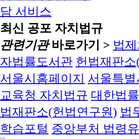
최신 공포 자치법규
관련기관
바로가기 >
법제
자법률도서관
헌법재판소(
서울시홈페이지
서울특별
교육청 자치법규
대한법
법재판소(헌법연구원)
법
학습포털
중앙부처 법령