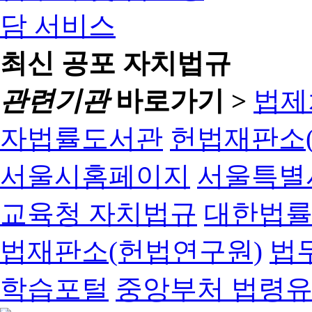
최신 공포 자치법규
관련기관
바로가기 >
법제
자법률도서관
헌법재판소(
서울시홈페이지
서울특별
교육청 자치법규
대한법
법재판소(헌법연구원)
법
학습포털
중앙부처 법령