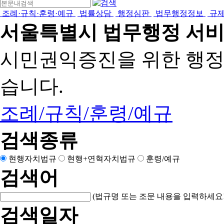
조례·규칙·훈령·예규
법률상담
행정심판
법무행정정보
규
서울특별시 법무행정 서
시민권익증진을 위한 행
습니다.
조례/규칙/훈령/예규
검색종류
현행자치법규
현행+연혁자치법규
훈령/예규
검색어
(법규명 또는 조문 내용을 입력하세요!
검색일자