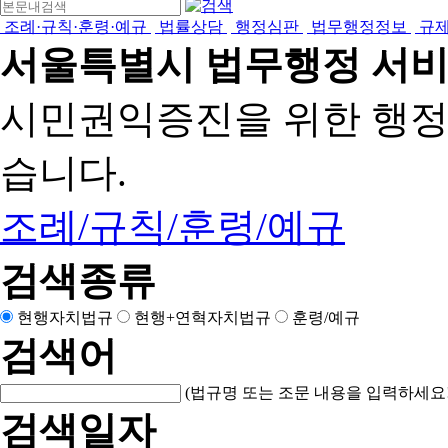
조례·규칙·훈령·예규
법률상담
행정심판
법무행정정보
규
서울특별시 법무행정 서
시민권익증진을 위한 행
습니다.
조례/규칙/훈령/예규
검색종류
현행자치법규
현행+연혁자치법규
훈령/예규
검색어
(법규명 또는 조문 내용을 입력하세요!
검색일자