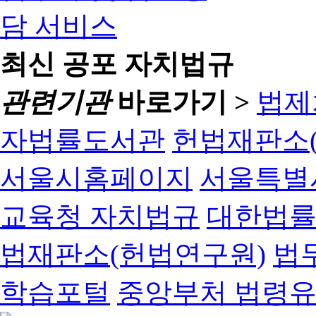
최신 공포 자치법규
관련기관
바로가기 >
법제
자법률도서관
헌법재판소(
서울시홈페이지
서울특별
교육청 자치법규
대한법
법재판소(헌법연구원)
법
학습포털
중앙부처 법령