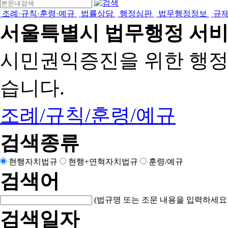
조례·규칙·훈령·예규
법률상담
행정심판
법무행정정보
규
서울특별시 법무행정 서
시민권익증진을 위한 행
습니다.
조례/규칙/훈령/예규
검색종류
현행자치법규
현행+연혁자치법규
훈령/예규
검색어
(법규명 또는 조문 내용을 입력하세요!
검색일자