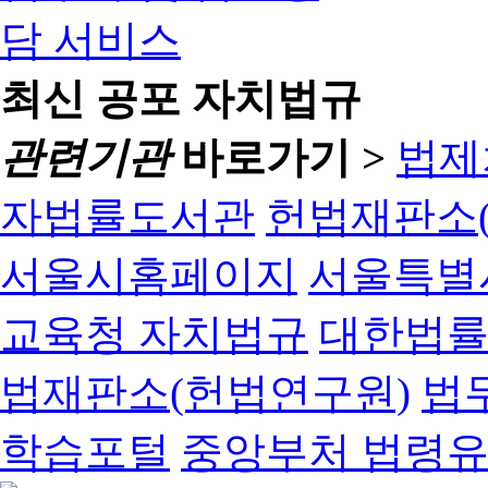
최신 공포 자치법규
관련기관
바로가기 >
법제
자법률도서관
헌법재판소(
서울시홈페이지
서울특별
교육청 자치법규
대한법
법재판소(헌법연구원)
법
학습포털
중앙부처 법령