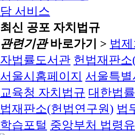
최신 공포 자치법규
관련기관
바로가기 >
법제
자법률도서관
헌법재판소(
서울시홈페이지
서울특별
교육청 자치법규
대한법
법재판소(헌법연구원)
법
학습포털
중앙부처 법령