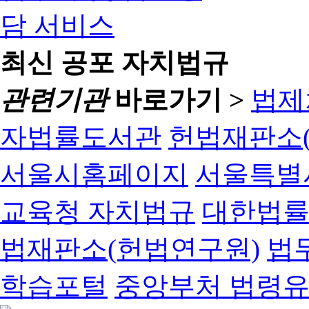
최신 공포 자치법규
관련기관
바로가기 >
법제
자법률도서관
헌법재판소(
서울시홈페이지
서울특별
교육청 자치법규
대한법
법재판소(헌법연구원)
법
학습포털
중앙부처 법령