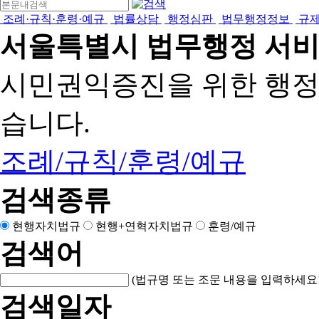
조례·규칙·훈령·예규
법률상담
행정심판
법무행정정보
규
서울특별시 법무행정 서
시민권익증진을 위한 행
습니다.
조례/규칙/훈령/예규
검색종류
현행자치법규
현행+연혁자치법규
훈령/예규
검색어
(법규명 또는 조문 내용을 입력하세요!
검색일자