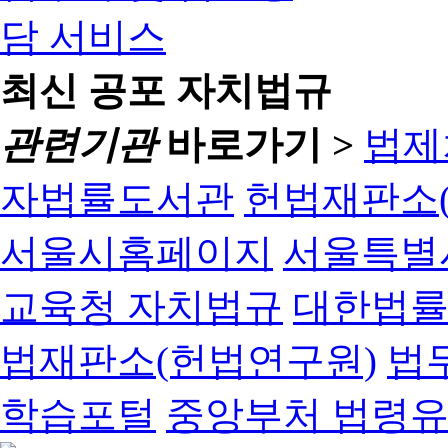
최신 공포 자치법규
관련기관
바로가기 >
법제
자법률도서관
헌법재판소(
서울시홈페이지
서울특별
교육청 자치법규
대한법
법재판소(헌법연구원)
법
학습포털
중앙부처 법령