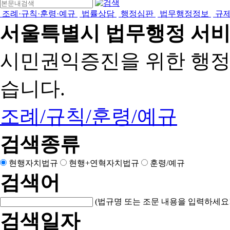
조례·규칙·훈령·예규
법률상담
행정심판
법무행정정보
규
서울특별시 법무행정 서
시민권익증진을 위한 행
습니다.
조례/규칙/훈령/예규
검색종류
현행자치법규
현행+연혁자치법규
훈령/예규
검색어
(법규명 또는 조문 내용을 입력하세요!
검색일자