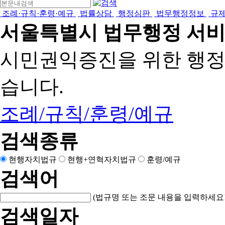
조례·규칙·훈령·예규
법률상담
행정심판
법무행정정보
규
서울특별시 법무행정 서
시민권익증진을 위한 행
습니다.
조례/규칙/훈령/예규
검색종류
현행자치법규
현행+연혁자치법규
훈령/예규
검색어
(법규명 또는 조문 내용을 입력하세요!
검색일자