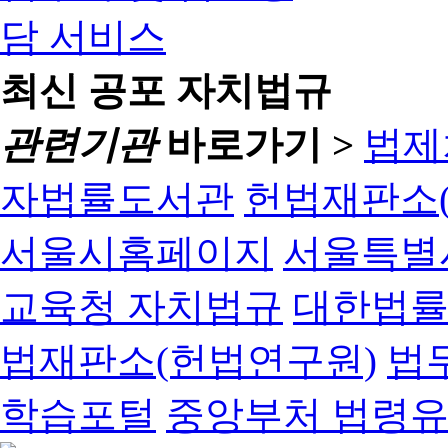
최신 공포 자치법규
관련기관
바로가기 >
법제
자법률도서관
헌법재판소(
서울시홈페이지
서울특별
교육청 자치법규
대한법
법재판소(헌법연구원)
법
학습포털
중앙부처 법령