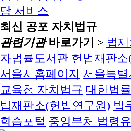
최신 공포 자치법규
관련기관
바로가기 >
법제
자법률도서관
헌법재판소(
서울시홈페이지
서울특별
교육청 자치법규
대한법
법재판소(헌법연구원)
법
학습포털
중앙부처 법령