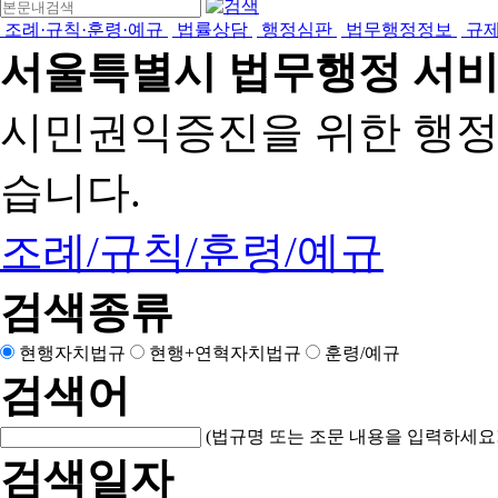
조례·규칙·훈령·예규
법률상담
행정심판
법무행정정보
규
서울특별시 법무행정 서
시민권익증진을 위한 행
습니다.
조례/규칙/훈령/예규
검색종류
현행자치법규
현행+연혁자치법규
훈령/예규
검색어
(법규명 또는 조문 내용을 입력하세요!
검색일자