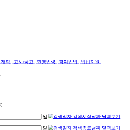
제개혁
고시/공고
현행법령
참여입법
입법지원
.
)
일
일