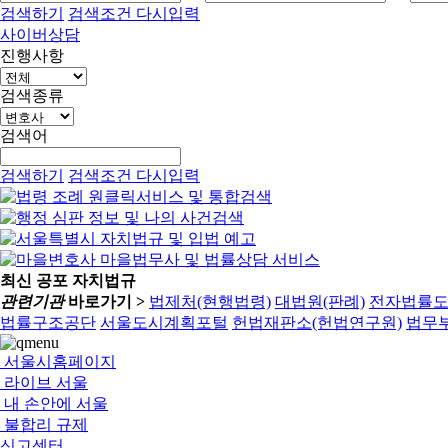
검색하기
검색조건 다시입력
사이버상담
진행사항
검색종류
검색어
검색하기
검색조건 다시입력
최신 공포 자치법규
관련기관
바로가기 >
법제처(현행법령)
대법원(판례)
전자법률
법률구조공단
서울도시계획포털
헌법재판소(헌법연구원)
법무부
서울시홈페이지
라이브 서울
내 손안에 서울
불합리 규제
신고센터