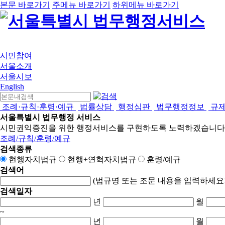
본문 바로가기
주메뉴 바로가기
하위메뉴 바로가기
시민참여
서울소개
서울시보
English
조례·규칙·훈령·예규
법률상담
행정심판
법무행정정보
규
서울특별시 법무행정 서비스
시민권익증진을 위한 행정서비스를 구현하도록 노력하겠습니다
조례/규칙/훈령/예규
검색종류
현행자치법규
현행+연혁자치법규
훈령/예규
검색어
(법규명 또는 조문 내용을 입력하세요!
검색일자
년
월
~
년
월