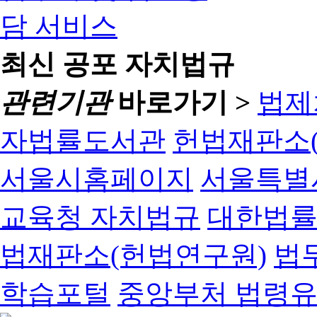
최신 공포 자치법규
관련기관
바로가기 >
법제
자법률도서관
헌법재판소(
서울시홈페이지
서울특별
교육청 자치법규
대한법
법재판소(헌법연구원)
법
학습포털
중앙부처 법령