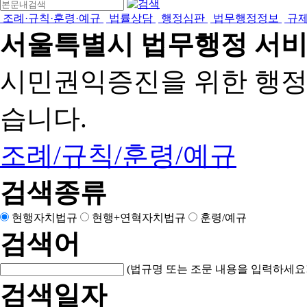
조례·규칙·훈령·예규
법률상담
행정심판
법무행정정보
규
서울특별시 법무행정 서
시민권익증진을 위한 행
습니다.
조례/규칙/훈령/예규
검색종류
현행자치법규
현행+연혁자치법규
훈령/예규
검색어
(법규명 또는 조문 내용을 입력하세요!
검색일자