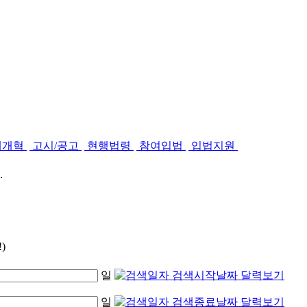
제개혁
고시/공고
현행법령
참여입법
입법지원
.
)
일
일