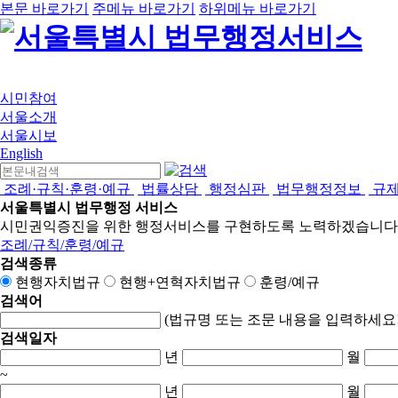
본문 바로가기
주메뉴 바로가기
하위메뉴 바로가기
시민참여
서울소개
서울시보
English
조례·규칙·훈령·예규
법률상담
행정심판
법무행정정보
규
서울특별시 법무행정 서비스
시민권익증진을 위한 행정서비스를 구현하도록 노력하겠습니다
조례/규칙/훈령/예규
검색종류
현행자치법규
현행+연혁자치법규
훈령/예규
검색어
(법규명 또는 조문 내용을 입력하세요!
검색일자
년
월
~
년
월