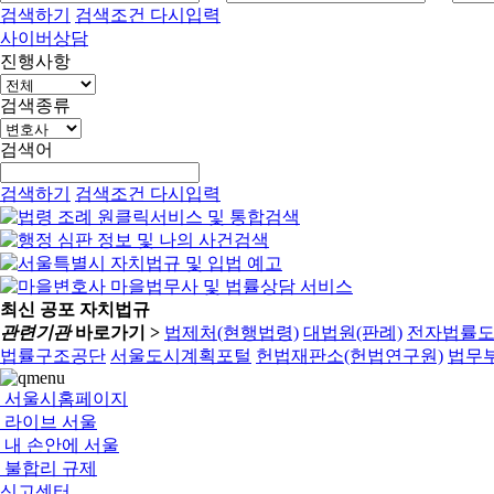
검색하기
검색조건 다시입력
사이버상담
진행사항
검색종류
검색어
검색하기
검색조건 다시입력
최신 공포 자치법규
관련기관
바로가기 >
법제처(현행법령)
대법원(판례)
전자법률
법률구조공단
서울도시계획포털
헌법재판소(헌법연구원)
법무부
서울시홈페이지
라이브 서울
내 손안에 서울
불합리 규제
신고센터