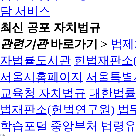
최신 공포 자치법규
관련기관
바로가기 >
법제
자법률도서관
헌법재판소(
서울시홈페이지
서울특별
교육청 자치법규
대한법
법재판소(헌법연구원)
법
학습포털
중앙부처 법령