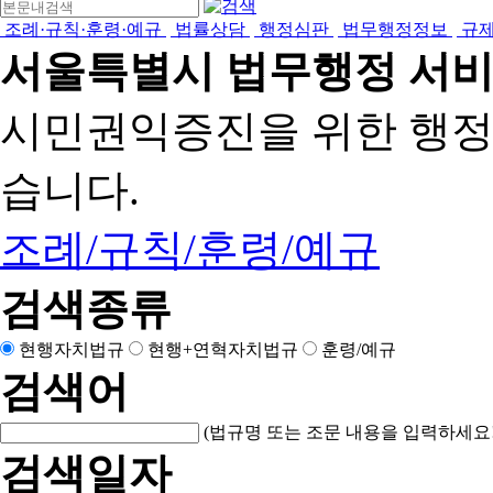
조례·규칙·훈령·예규
법률상담
행정심판
법무행정정보
규
서울특별시 법무행정 서
시민권익증진을 위한 행
습니다.
조례/규칙/훈령/예규
검색종류
현행자치법규
현행+연혁자치법규
훈령/예규
검색어
(법규명 또는 조문 내용을 입력하세요!
검색일자