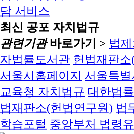
최신 공포 자치법규
관련기관
바로가기 >
법제
자법률도서관
헌법재판소(
서울시홈페이지
서울특별
교육청 자치법규
대한법
법재판소(헌법연구원)
법
학습포털
중앙부처 법령