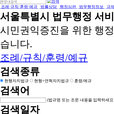
조례·규칙·훈령·예규
법률상담
행정심판
법무행정정보
규
서울특별시 법무행정 서
시민권익증진을 위한 행
습니다.
조례/규칙/훈령/예규
검색종류
현행자치법규
현행+연혁자치법규
훈령/예규
검색어
(법규명 또는 조문 내용을 입력하세요!
검색일자