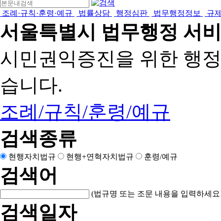
조례·규칙·훈령·예규
법률상담
행정심판
법무행정정보
규
서울특별시 법무행정 서
시민권익증진을 위한 행
습니다.
조례/규칙/훈령/예규
검색종류
현행자치법규
현행+연혁자치법규
훈령/예규
검색어
(법규명 또는 조문 내용을 입력하세요!
검색일자