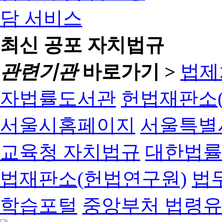
최신 공포 자치법규
관련기관
바로가기 >
법제
자법률도서관
헌법재판소(
서울시홈페이지
서울특별
교육청 자치법규
대한법
법재판소(헌법연구원)
법
학습포털
중앙부처 법령