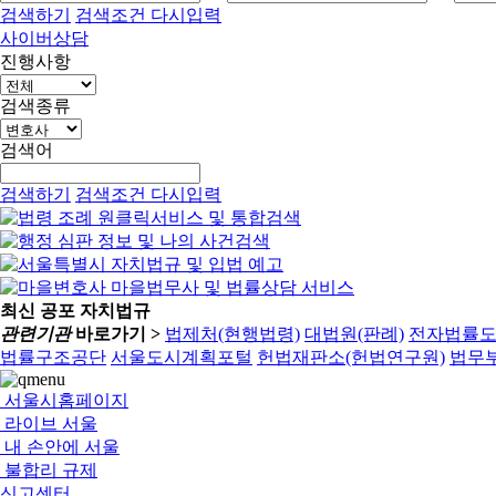
검색하기
검색조건 다시입력
사이버상담
진행사항
검색종류
검색어
검색하기
검색조건 다시입력
최신 공포 자치법규
관련기관
바로가기 >
법제처(현행법령)
대법원(판례)
전자법률
법률구조공단
서울도시계획포털
헌법재판소(헌법연구원)
법무부
서울시홈페이지
라이브 서울
내 손안에 서울
불합리 규제
신고센터