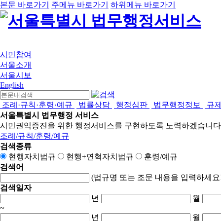
본문 바로가기
주메뉴 바로가기
하위메뉴 바로가기
시민참여
서울소개
서울시보
English
조례·규칙·훈령·예규
법률상담
행정심판
법무행정정보
규
서울특별시 법무행정 서비스
시민권익증진을 위한 행정서비스를 구현하도록 노력하겠습니다
조례/규칙/훈령/예규
검색종류
현행자치법규
현행+연혁자치법규
훈령/예규
검색어
(법규명 또는 조문 내용을 입력하세요!
검색일자
년
월
~
년
월