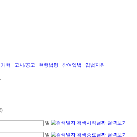
제개혁
고시/공고
현행법령
참여입법
입법지원
.
)
일
일