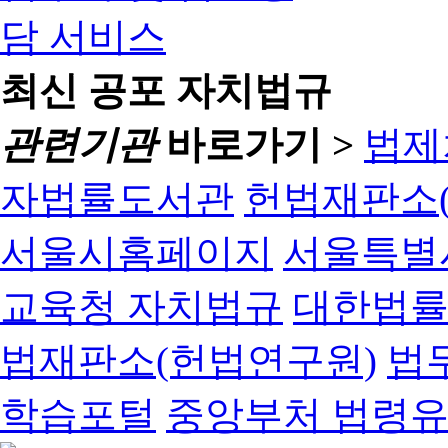
최신 공포 자치법규
관련기관
바로가기 >
법제
자법률도서관
헌법재판소(
서울시홈페이지
서울특별
교육청 자치법규
대한법
법재판소(헌법연구원)
법
학습포털
중앙부처 법령