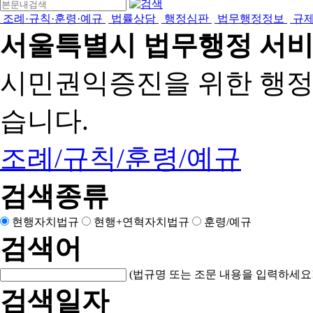
조례·규칙·훈령·예규
법률상담
행정심판
법무행정정보
규
서울특별시 법무행정 서
시민권익증진을 위한 행
습니다.
조례/규칙/훈령/예규
검색종류
현행자치법규
현행+연혁자치법규
훈령/예규
검색어
(법규명 또는 조문 내용을 입력하세요!
검색일자