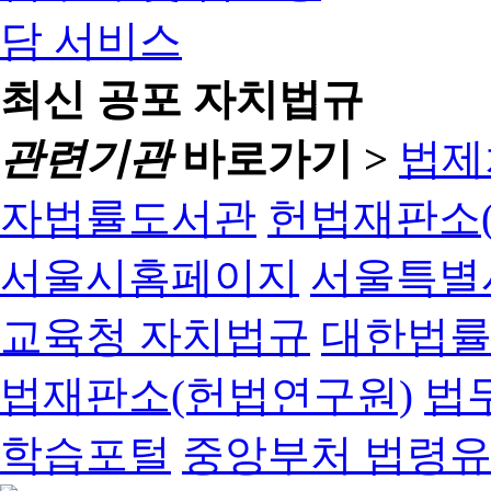
최신 공포 자치법규
관련기관
바로가기 >
법제
자법률도서관
헌법재판소(
서울시홈페이지
서울특별
교육청 자치법규
대한법
법재판소(헌법연구원)
법
학습포털
중앙부처 법령