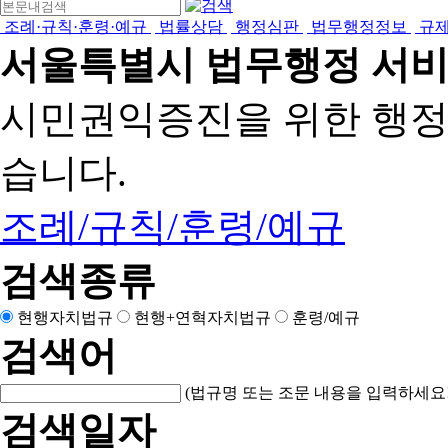
조례·규칙·훈령·예규
법률상담
행정심판
법무행정정보
규
서울특별시 법무행정 서
시민권익증진을 위한 행
습니다.
조례/규칙/훈령/예규
검색종류
현행자치법규
현행+연혁자치법규
훈령/예규
검색어
(법규명 또는 조문 내용을 입력하세요!
검색일자