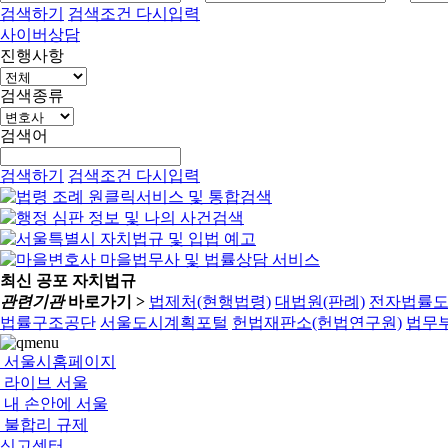
검색하기
검색조건 다시입력
사이버상담
진행사항
검색종류
검색어
검색하기
검색조건 다시입력
최신 공포 자치법규
관련기관
바로가기 >
법제처(현행법령)
대법원(판례)
전자법률
법률구조공단
서울도시계획포털
헌법재판소(헌법연구원)
법무부
서울시홈페이지
라이브 서울
내 손안에 서울
불합리 규제
신고센터