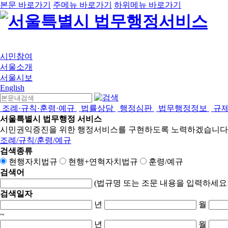
본문 바로가기
주메뉴 바로가기
하위메뉴 바로가기
시민참여
서울소개
서울시보
English
조례·규칙·훈령·예규
법률상담
행정심판
법무행정정보
규
서울특별시 법무행정 서비스
시민권익증진을 위한 행정서비스를 구현하도록 노력하겠습니다
조례/규칙/훈령/예규
검색종류
현행자치법규
현행+연혁자치법규
훈령/예규
검색어
(법규명 또는 조문 내용을 입력하세요!
검색일자
년
월
~
년
월