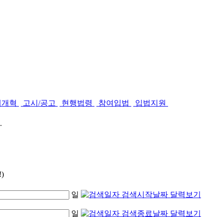
제개혁
고시/공고
현행법령
참여입법
입법지원
.
)
일
일