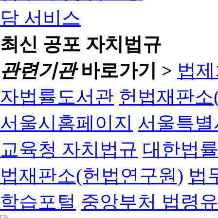
최신 공포 자치법규
관련기관
바로가기 >
법제
자법률도서관
헌법재판소(
서울시홈페이지
서울특별
교육청 자치법규
대한법
법재판소(헌법연구원)
법
학습포털
중앙부처 법령