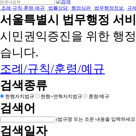
조례·규칙·훈령·예규
법률상담
행정심판
법무행정정보
규
서울특별시 법무행정 서
시민권익증진을 위한 행
습니다.
조례/규칙/훈령/예규
검색종류
현행자치법규
현행+연혁자치법규
훈령/예규
검색어
(법규명 또는 조문 내용을 입력하세요!
검색일자