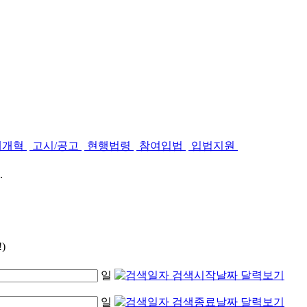
제개혁
고시/공고
현행법령
참여입법
입법지원
.
)
일
일