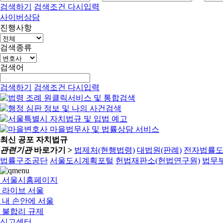
검색하기
검색조건 다시입력
사이버상담
진행사항
검색종류
검색어
검색하기
검색조건 다시입력
최신 공포 자치법규
관련기관
바로가기 >
법제처(현행법령)
대법원(판례)
전자법률
법률구조공단
서울도시계획포털
헌법재판소(헌법연구원)
법무부
서울시홈페이지
라이브 서울
내 손안에 서울
불합리 규제
신고센터