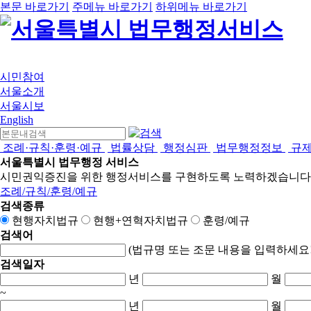
본문 바로가기
주메뉴 바로가기
하위메뉴 바로가기
시민참여
서울소개
서울시보
English
조례·규칙·훈령·예규
법률상담
행정심판
법무행정정보
규
서울특별시 법무행정 서비스
시민권익증진을 위한 행정서비스를 구현하도록 노력하겠습니다
조례/규칙/훈령/예규
검색종류
현행자치법규
현행+연혁자치법규
훈령/예규
검색어
(법규명 또는 조문 내용을 입력하세요!
검색일자
년
월
~
년
월