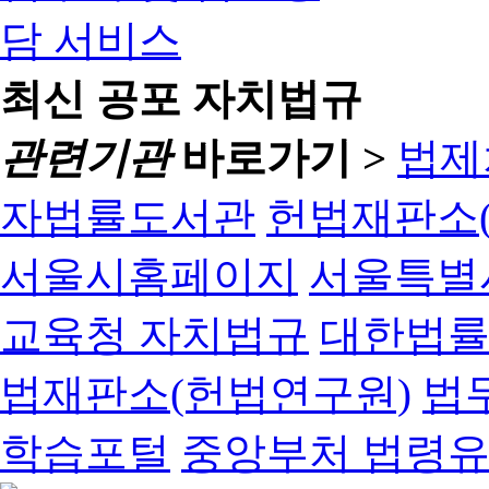
최신 공포 자치법규
관련기관
바로가기 >
법제
자법률도서관
헌법재판소(
서울시홈페이지
서울특별
교육청 자치법규
대한법
법재판소(헌법연구원)
법
학습포털
중앙부처 법령