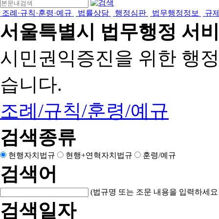
조례·규칙·훈령·예규
법률상담
행정심판
법무행정정보
규
서울특별시 법무행정 서
시민권익증진을 위한 행
습니다.
조례/규칙/훈령/예규
검색종류
현행자치법규
현행+연혁자치법규
훈령/예규
검색어
(법규명 또는 조문 내용을 입력하세요!
검색일자