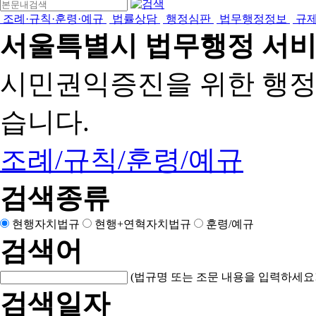
조례·규칙·훈령·예규
법률상담
행정심판
법무행정정보
규
서울특별시 법무행정 서
시민권익증진을 위한 행
습니다.
조례/규칙/훈령/예규
검색종류
현행자치법규
현행+연혁자치법규
훈령/예규
검색어
(법규명 또는 조문 내용을 입력하세요!
검색일자