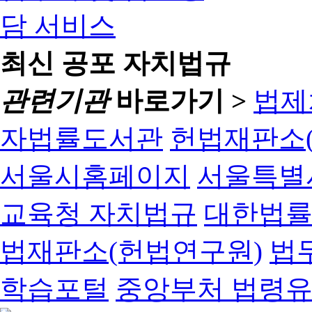
최신 공포 자치법규
관련기관
바로가기 >
법제
자법률도서관
헌법재판소(
서울시홈페이지
서울특별
교육청 자치법규
대한법
법재판소(헌법연구원)
법
학습포털
중앙부처 법령