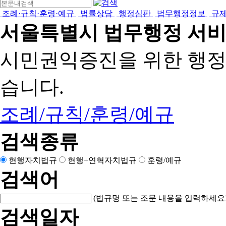
조례·규칙·훈령·예규
법률상담
행정심판
법무행정정보
규
서울특별시 법무행정 서
시민권익증진을 위한 행
습니다.
조례/규칙/훈령/예규
검색종류
현행자치법규
현행+연혁자치법규
훈령/예규
검색어
(법규명 또는 조문 내용을 입력하세요!
검색일자