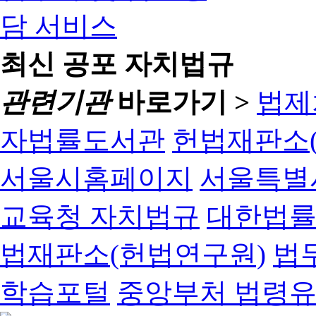
최신 공포 자치법규
관련기관
바로가기 >
법제
자법률도서관
헌법재판소(
서울시홈페이지
서울특별
교육청 자치법규
대한법
법재판소(헌법연구원)
법
학습포털
중앙부처 법령