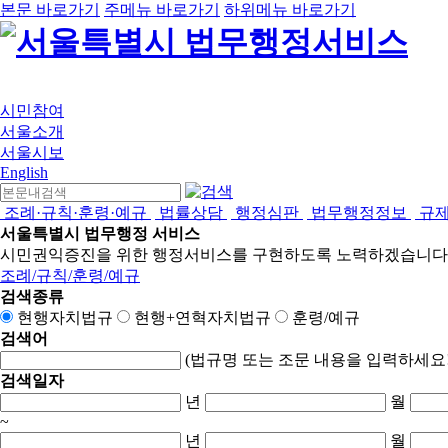
본문 바로가기
주메뉴 바로가기
하위메뉴 바로가기
시민참여
서울소개
서울시보
English
조례·규칙·훈령·예규
법률상담
행정심판
법무행정정보
규
서울특별시 법무행정 서비스
시민권익증진을 위한 행정서비스를 구현하도록 노력하겠습니다
조례/규칙/훈령/예규
검색종류
현행자치법규
현행+연혁자치법규
훈령/예규
검색어
(법규명 또는 조문 내용을 입력하세요!
검색일자
년
월
~
년
월