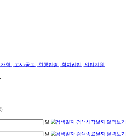
제개혁
고시/공고
현행법령
참여입법
입법지원
.
)
일
일