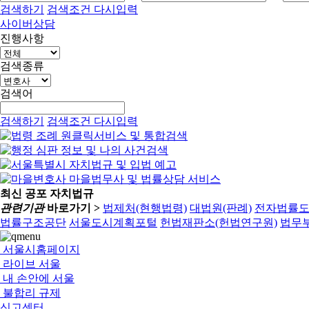
검색하기
검색조건 다시입력
사이버상담
진행사항
검색종류
검색어
검색하기
검색조건 다시입력
최신 공포 자치법규
관련기관
바로가기 >
법제처(현행법령)
대법원(판례)
전자법률
법률구조공단
서울도시계획포털
헌법재판소(헌법연구원)
법무부
서울시홈페이지
라이브 서울
내 손안에 서울
불합리 규제
신고센터