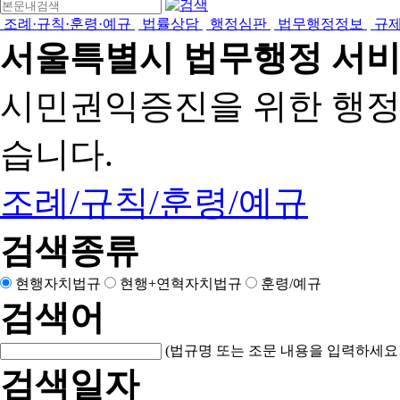
조례·규칙·훈령·예규
법률상담
행정심판
법무행정정보
규
서울특별시 법무행정 서
시민권익증진을 위한 행
습니다.
조례/규칙/훈령/예규
검색종류
현행자치법규
현행+연혁자치법규
훈령/예규
검색어
(법규명 또는 조문 내용을 입력하세요!
검색일자