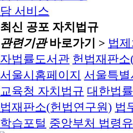
최신 공포 자치법규
관련기관
바로가기 >
법제
자법률도서관
헌법재판소(
서울시홈페이지
서울특별
교육청 자치법규
대한법
법재판소(헌법연구원)
법
학습포털
중앙부처 법령