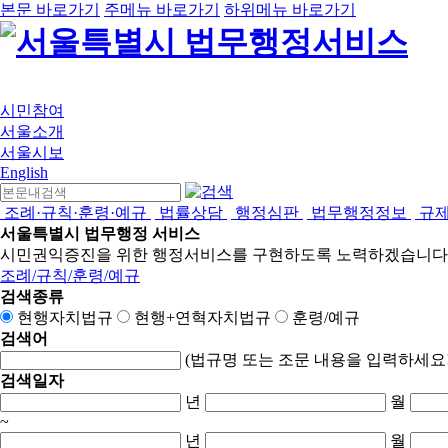
본문 바로가기
주메뉴 바로가기
하위메뉴 바로가기
시민참여
서울소개
서울시보
English
조례·규칙·훈령·예규
법률상담
행정심판
법무행정정보
규
서울특별시 법무행정 서비스
시민권익증진을 위한 행정서비스를 구현하도록 노력하겠습니다
조례/규칙/훈령/예규
검색종류
현행자치법규
현행+연혁자치법규
훈령/예규
검색어
(법규명 또는 조문 내용을 입력하세요!
검색일자
년
월
~
년
월