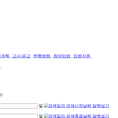
제개혁
고시/공고
현행법령
참여입법
입법지원
.
)
일
일