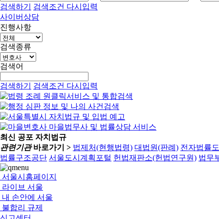
검색하기
검색조건 다시입력
사이버상담
진행사항
검색종류
검색어
검색하기
검색조건 다시입력
최신 공포 자치법규
관련기관
바로가기 >
법제처(현행법령)
대법원(판례)
전자법률
법률구조공단
서울도시계획포털
헌법재판소(헌법연구원)
법무부
서울시홈페이지
라이브 서울
내 손안에 서울
불합리 규제
신고센터