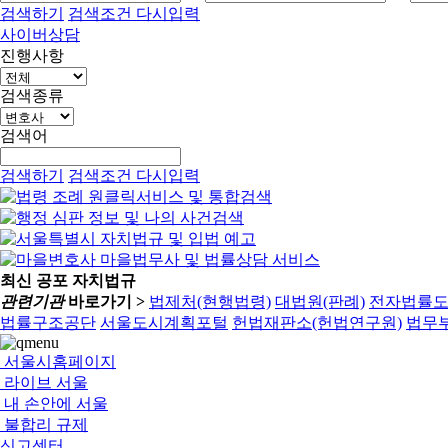
검색하기
검색조건 다시입력
사이버상담
진행사항
검색종류
검색어
검색하기
검색조건 다시입력
최신 공포 자치법규
관련기관
바로가기 >
법제처(현행법령)
대법원(판례)
전자법률
법률구조공단
서울도시계획포털
헌법재판소(헌법연구원)
법무부
서울시홈페이지
라이브 서울
내 손안에 서울
불합리 규제
신고센터