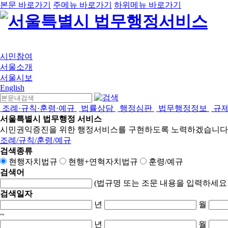
본문 바로가기
주메뉴 바로가기
하위메뉴 바로가기
시민참여
서울소개
서울시보
English
조례·규칙·훈령·예규
법률상담
행정심판
법무행정정보
규
서울특별시 법무행정 서비스
시민권익증진을 위한 행정서비스를 구현하도록 노력하겠습니다
조례/규칙/훈령/예규
검색종류
현행자치법규
현행+연혁자치법규
훈령/예규
검색어
(법규명 또는 조문 내용을 입력하세요!
검색일자
년
월
~
년
월