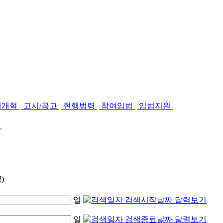
제개혁
고시/공고
현행법령
참여입법
입법지원
.
)
일
일