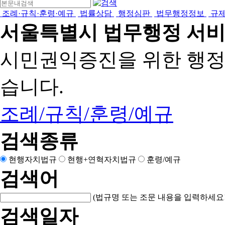
조례·규칙·훈령·예규
법률상담
행정심판
법무행정정보
규
서울특별시 법무행정 서
시민권익증진을 위한 행
습니다.
조례/규칙/훈령/예규
검색종류
현행자치법규
현행+연혁자치법규
훈령/예규
검색어
(법규명 또는 조문 내용을 입력하세요!
검색일자