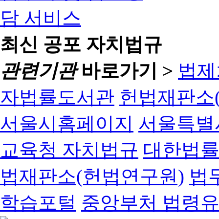
최신 공포 자치법규
관련기관
바로가기 >
법제
자법률도서관
헌법재판소(
서울시홈페이지
서울특별
교육청 자치법규
대한법
법재판소(헌법연구원)
법
학습포털
중앙부처 법령